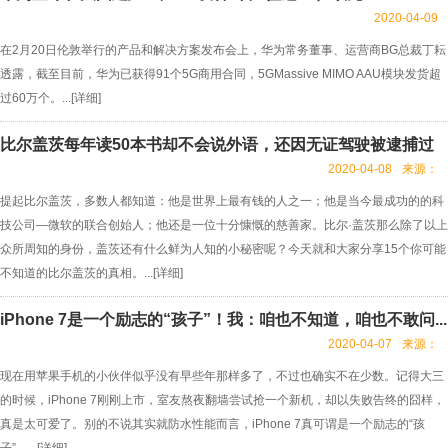
2020-04-09
在2月20日伦敦举行的产品和解决方案发布会上，华为常务董事、运营商BG总裁丁耘
透露，截至目前，华为已获得91个5G商用合同，5GMassive MIMO AAU模块发货超
过60万个。...[
详细
]
比尔盖茨每年读50本书却不会说外语，还因无证驾驶被逮捕过
2020-04-08
来源：
提起比尔盖茨，多数人都知道：他是世界上最有钱的人之一；他是当今最成功的的科
技公司—微软的联合创始人；他还是一位十分慷慨的慈善家。比尔·盖茨那么除了以上
众所周知的身份，盖茨还有什么鲜为人知的小秘密呢？今天就和大家分享15个你可能
不知道的比尔盖茨的真相。...[
详细
]
iPhone 7是一个励志的“孩子”！我：咱也不知道，咱也不敢问...
2020-04-07
来源：
现在用苹果手机的小伙伴似乎没有早些年那样多了，不过也确实不在少数。记得大三
的时候，iPhone 7刚刚上市，室友熬夜翻墙尝试抢一个新机，却以失败告终的囧样，
真是太可爱了。​别的不说其实就防水性能而言，iPhone 7真可谓是一个励志的“孩