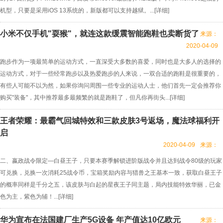
机型，只要是采用iOS 13系统的，新版都可以支持越狱。...[
详细
]
小米不仅手机"耍猴"，就连这款缓震智能跑鞋也卖断货了
来源：
2020-04-09
跑步作为一项最简单的运动方式，一直深受大多数的喜爱，同时也是大多人的选择的
运动方式，对于一些经常跑步以及热爱跑步的人来说，一双合适的跑鞋是很重要的，
有些人可能不以为然，如果你询问周围一些专业的运动人士，他们首先一定会推荐你
购买"装备"，其中推荐最多最频繁的就是跑鞋了，但凡你再街头...[
详细
]
王者荣耀：最霸气回城特效和三款皮肤3号返场，魔法球福利开
启
2020-04-09
来源：
二、嬴政战令限定—白昼王子，只要本赛季解锁进阶版战令并且达到战令80级的玩家
可兑换，兑换一次消耗25战令币，宝箱奖励内容与猎兽之王基本一致，获取白昼王子
的概率同样是千分之五，该皮肤与白起的星夜王子同主题，局内技能特效华丽，已金
色为主，紫色为辅！...[
详细
]
华为宣布在法国建厂生产5G设备 年产值达10亿欧元
来源：