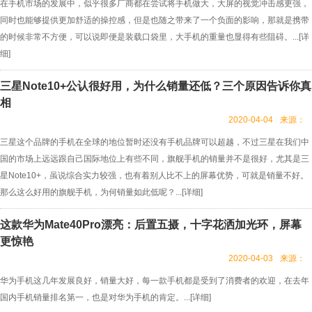
在手机市场的发展中，似乎很多厂商都在尝试将手机做大，大屏的视觉冲击感更强，
同时也能够提供更加舒适的操控感，但是也随之带来了一个负面的影响，那就是携带
的时候非常不方便，可以说即便是装载口袋里，大手机的重量也显得有些阻碍。...[
详
细
]
三星Note10+公认很好用，为什么销量还低？三个原因告诉你真
相
2020-04-04
来源：
三星这个品牌的手机在全球的地位暂时还没有手机品牌可以超越，不过三星在我们中
国的市场上远远跟自己国际地位上有些不同，旗舰手机的销量并不是很好，尤其是三
星Note10+，虽说综合实力较强，也有着别人比不上的屏幕优势，可就是销量不好。
那么这么好用的旗舰手机，为何销量如此低呢？...[
详细
]
这款华为Mate40Pro漂亮：后置五摄，十字花洒加光环，屏幕
更惊艳
2020-04-03
来源：
华为手机这几年发展良好，销量大好，每一款手机都是受到了消费者的欢迎，在去年
国内手机销量排名第一，也是对华为手机的肯定。...[
详细
]