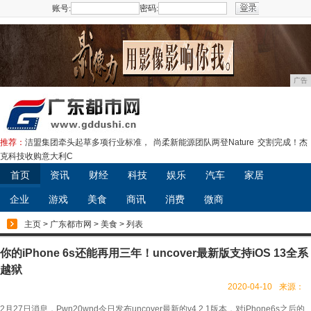
账号:
密码:
注册
广告
推荐：
洁盟集团牵头起草多项行业标准，
尚柔新能源团队两登Nature
交割完成！杰
克科技收购意大利C
首页
资讯
财经
科技
娱乐
汽车
家居
企业
游戏
美食
商讯
消费
微商
主页
>
广东都市网
>
美食
> 列表
你的iPhone 6s还能再用三年！uncover最新版支持iOS 13全系
越狱
2020-04-10
来源：
2月27日消息，Pwn20wnd今日发布uncover最新的v4.2.1版本，对iPhone6s之后的