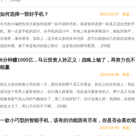
子”。...[
详细
]
如何选择一部好手机？
2020-04-07
来源：
今天的小编想告诉大家如何选择一款不错的手机，或者如何选择一款真正适合您的手
机。第一点是手机的设计。在手机的设计中，市场上有多种屏幕设计，例如刘海平，
水滴屏，瀑布屏等。实际上，这没有太多的技术内容，您可以根据自己的喜好选择合
适的外观。接下来是电话的核心部分，这是电话的硬件配置。...[
详细
]
6分钟赚1000亿，马云投资人孙正义：战略上输了，再努力也不
能赢
2020-04-06
来源：
孙正义创办软银公司的第一天，跟仅有的两个员工开晨会。孙正义站在纸箱上：我会
成为这个世界上最富有的人，你们俩人跟着我，也会成为最富有的人。两个员工当场
就被老板气吞山河的气魄镇住了，第二天就辞职了。估计这俩人想：我滴妈，这饼画
的也太大了，胃口不好吃不下啊。...[
详细
]
一款小巧型的智能手机，该有的功能因有尽有，你是否会喜欢呢
2020-04-06
来源：