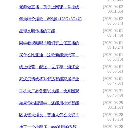
[2020-04-02
老师做直播，孩子上网课，掌控线上学习就靠这个平板电脑了
09:11:56]
[2020-04-02
华为特价爆款，899起+128G+6G+幻彩渐变，开始清仓了
08:35:14]
[2020-04-01
星球文明传播的可能
09:31:49]
[2020-04-01
同学看视频吗？咱们班主任直播的那种
09:10:24]
[2020-04-01
买什么比亚迪，这款新能源汽车，标配HUD抬头显示，起售仅6.68万
08:50:13]
[2020-04-01
线上经营、配送、去库存，浙江全力支持餐饮企业渡过难关
08:30:51]
[2020-04-01
武汉疫情或将对舒适智能家居行业带来6大影响
06:47:37]
[2020-03-31
手机大厂必备测试技能，快来围观
06:45:49]
[2020-03-29
如果你出国留学，还能用小米智能家居吗？
08:11:57]
[2020-03-28
区块链大爆发，普通人怎么投资？有哪些渠道？
08:13:13]
[2020-03-28
撸了一个小程序，app通用的系统，填了不少坑，做个记录。