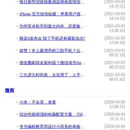
[2021-03-03
每日新型冠状病毒感染肺炎疫情信息政府政策及专家指南（2020年2月4日）!
14:33:52]
[2021-03-03
iPhone 官方祖传贴膜：苹果用户真的人傻钱多？!
14:14:25]
[2021-03-03
为何安卓机升到最大内存，还是敌不过苹果的小内存？!
13:28:16]
[2021-03-03
魅蓝6发布会 除了手机还有摄影杂志!
12:00:36]
[2021-03-03
超赞！史上最漂亮的三防手机？云狐新机效果图流出!
09:52:19]
[2021-03-03
朋友圈刷排名新利器？微信读书App体验!
08:25:02]
[2021-03-03
三九进九时间表，太实用了，人手一份！!
08:01:42]
微商
[2020-04-09
小米：不会买，来看
12:06:31]
[2020-04-04
综合性能很强的电脑配置方案，3500元预算装机，颜值还很高！
11:11:11]
[2020-04-04
专为编程教育而设计小而美的单板计算机到底有怎样的神奇魔力？