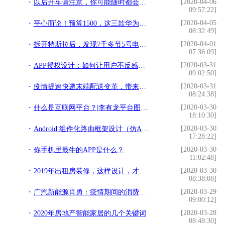
[2020-04-06
以后开车请注意，你可能随时都会被拍
09:57:22]
[2020-04-05
平心而论！预算1500，这三款华为手机最值得买，选哪款都不亏
08:32:49]
[2020-04-01
拆开特斯拉后，发现7千多节5号电池，车主：怎么感觉被骗了？
07:36:09]
[2020-03-31
APP授权设计：如何让用户不反感并同意授权
09:02:50]
[2020-03-31
疫情提速快递末端配送变革，带来哪些创业商机？
08:24:38]
[2020-03-30
什么是互联网平台？|李有龙平台图谱（一）
18:10:30]
[2020-03-30
Android 组件化路由框架设计（仿Arouter）
17:28:22]
[2020-03-30
你手机里最牛的APP是什么？
11:02:48]
[2020-03-30
2019年出租房装修，这样设计，才好出租！6G青年公寓
08:38:08]
[2020-03-29
广汽新能源肖勇：疫情期间的消费抑制或在疫情结束后反弹
09:00:12]
[2020-03-28
2020年房地产智能家居的几个关键词
08:48:30]