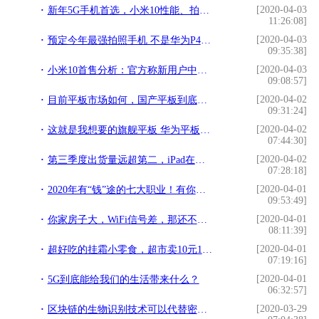
[2020-04-03
新年5G手机首选，小米10性能、拍照全面领先其他手机
11:26:08]
[2020-04-03
预定今年最强拍照手机 不是华为P40 Pro 华为还将发布更强旗舰
09:35:38]
[2020-04-03
小米10首售分析：官方称新用户中华为贡献最大
09:08:57]
[2020-04-02
目前平板市场如何，国产平板到底值不值得入手，华为平板好不好
09:31:24]
[2020-04-02
这就是我想要的旗舰平板 华为平板M6不负期待
07:44:30]
[2020-04-02
第三季度出货量远超第二，iPad在平板市场是真的能打
07:28:18]
[2020-04-01
2020年有“钱”途的七大职业！有你正在做的吗？
09:53:49]
[2020-04-01
你家房子大，WiFi信号差，那还不赶紧换个华为Q2 Pro子母路由器
08:11:39]
[2020-04-01
超好吃的挂霜小零食，超市卖10元1斤，教你在家做，成本只要2块钱
07:19:16]
[2020-04-01
5G到底能给我们的生活带来什么？
06:32:57]
[2020-03-29
区块链的生物识别技术可以代替密码乱象吗？| 火星号精选