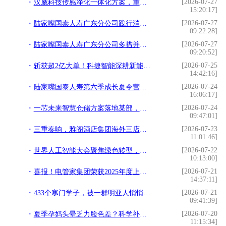
[2026-07-27
汉威科技传感净化一体化方案，重塑汽车健康座舱新生态
15:20:17]
[2026-07-27
陆家嘴国泰人寿广东分公司践行消保惠民，用心守护长者钱袋子
09:22:28]
[2026-07-27
陆家嘴国泰人寿广东分公司多措并举，开展场景化金融消保宣教
09:20:52]
[2026-07-25
斩获超2亿大单！科捷智能深耕新能源赛道，锂电解决方案持续发力
14:42:16]
[2026-07-24
陆家嘴国泰人寿第六季成长夏令营启幕，聚焦青少年心理健康
16:06:17]
[2026-07-24
一芯未来智慧仓储方案落地某部，树立国防信息化转型新标杆
09:47:01]
[2026-07-23
三重奏响，雅阁酒店集团海外三店将联袂启幕
11:01:46]
[2026-07-22
世界人工智能大会聚焦绿色转型，思格新能源许映童发表主旨演讲
10:13:00]
[2026-07-21
喜报！电管家集团荣获2025年度上海市科学技术奖一等奖
14:37:11]
[2026-07-21
433个寒门学子，被一群明亚人悄悄托起
09:41:39]
[2026-07-20
夏季孕妈头晕乏力脸色差？科学补铁认准菲普利，轻松稳住孕期状态
11:15:34]