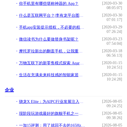
[2020-03-30
你手机里有哪些堪称神器的 App？
08:05:07]
[2020-03-30
什么是互联网平台？|李有龙平台图谱（一）
07:01:17]
[2020-03-29
手机app安装提示授权，不必要的权限全开的后果有多严重？
07:26:24]
[2020-03-23
微信读书为什么要做替身书架呢？
07:54:04]
[2020-03-18
摩托罗拉新出的翻盖手机，让我重新认识了折叠屏
06:56:13]
[2020-01-15
万物互联下的新零售模式探索 Aqara智能家居服务商引领新生活
10:24:51]
[2020-01-15
生活在充满未来科技感的智能家居中是怎样一种体验？
10:24:28]
企业
[2026-08-05
骁龙X Elite：为AIPC行业发展注入强劲动力
09:24:25]
[2026-08-05
现阶段玩游戏最好的旗舰手机之一，游戏狂魔红魔11 Pro评测
09:38:26]
[2026-08-05
一加15评测：用了就回不去的165Hz，游戏党这次真的赢了