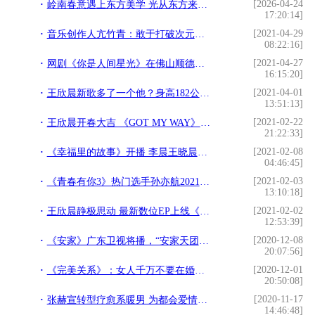
[2026-04-24
岭南春意遇上东方美学 光从东方来城市音乐会圆满收官
17:20:14]
[2021-04-29
音乐创作人亢竹青：敢于打破次元壁，重塑音乐新形态
08:22:16]
[2021-04-27
网剧《你是人间星光》在佛山顺德悦然广场甜蜜开机
16:15:20]
[2021-04-01
王欣晨新歌多了一个他？身高182公分 最速配反差萌现身
13:51:13]
[2021-02-22
王欣晨开春大吉 《GOT MY WAY》音乐会载歌载舞大爆发
21:22:33]
[2021-02-08
《幸福里的故事》开播 李晨王晓晨演绎北京青年
04:46:45]
[2021-02-03
《青春有你3》热门选手孙亦航2021新歌首发， 顺势而行发掘多面的自己
13:10:18]
[2021-02-02
王欣晨静极思动 最新数位EP上线《GOT MY WAY》舞步升级
12:53:39]
[2020-12-08
《安家》广东卫视将播，“安家天团”空降直播间为开播疯狂打CALL
20:07:56]
[2020-12-01
《完美关系》：女人千万不要在婚姻中图男人对你好，扶贫所谓的好男人
20:50:08]
[2020-11-17
张赫宣转型疗愈系暖男 为都会爱情故事代言发声
14:46:48]