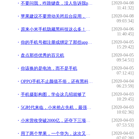
[2020-04-08
不要问我，咋跪键盘，没人告诉我python程序媛这么厉害！还能监控
11:41:32]
[2020-04-08
苹果建议不要滑动关闭后台应用，或影响iPhone电池寿命
09:03:34]
[2020-04-06
原来小米手机隐藏黑科技这么多！开启这个设置，还能保护眼睛
11:40:45]
[2020-04-05
你的手机号都注册或绑定了那些app和网站？这里教你几个查询方法
15:29:42]
[2020-04-05
盘点那些优秀的百元机
09:54:51]
[2020-04-05
你该换的是电池，而不是手机
07:12:41]
[2020-04-04
OPPO手机不止颜值不俗，还有黑科技！这样的手机我爱了
06:23:59]
[2020-04-03
手机摄影构图，学会这几招就够了
10:29:45]
[2020-04-03
5G时代来临，小米抢占先机，最强性能小米10或成行业标杆
10:02:36]
[2020-04-03
小米营收突破2000亿，还夺下三项第一，比华为都优秀？
07:53:53]
[2020-04-03
用了两个苹果，一个华为，这次又换了华为，P30Pro一点没让我失望
07:07:28]