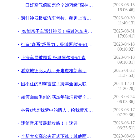
[2023-06-15
一口好空气值回票价？20万级“森林座舱”消除中年焦虑
16:06:46]
[2023-09-30
遛娃神器极狐汽车考拉。萌趣上市价13.18万-16.98万
11:40:13]
[2025-08-31
智能亲子车遛娃神器！极狐汽车考拉成都车展
17:06:41]
[2023-04-18
打造“森系”场景力，极狐阿尔法S/T森林版首发亮相
09:10:02]
[2023-04-18
上海车展被围观 极狐阿尔法S/T森林版带你一起“森”呼吸
09:10:01]
[2025-01-22
看京城德比大战，开走魔核新车，北京汽车品牌之夜粉丝赢麻了！
11:37:53]
[2024-12-31
困不住的BJ60雷霆！跨年全国大联考，魔核电驱“猛”闯年关！
11:20:20]
[2023-03-24
如何面面俱到的满足年轻消费者？看林肯Z完美演绎
06:03:36]
[2023-03-17
林肯z就是我梦中的情人，给我带来满满仪式感
07:29:36]
[2023-03-17
迷笛音乐节最新攻略！！速进！
03:25:51]
[2020-08-03
全新大众高尔夫正式下线：其他两厢车请退让吧