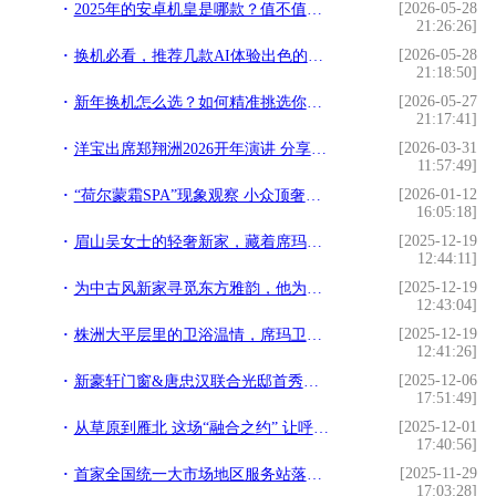
[2026-05-28
2025年的安卓机皇是哪款？值不值得买？
21:26:26]
[2026-05-28
换机必看，推荐几款AI体验出色的旗舰手机
21:18:50]
[2026-05-27
新年换机怎么选？如何精准挑选你的“本命旗舰”？
21:17:41]
[2026-03-31
洋宝出席郑翔洲2026开年演讲 分享“企业家权威IP打造
11:57:49]
[2026-01-12
“荷尔蒙霜SPA”现象观察 小众顶奢如何悄然定义精英女性“抗衰”新标准？
16:05:18]
[2025-12-19
眉山吴女士的轻奢新家，藏着席玛卫浴 10 年不变的信赖
12:44:11]
[2025-12-19
为中古风新家寻觅东方雅韵，他为何对席玛卫浴一见倾心？
12:43:04]
[2025-12-19
株洲大平层里的卫浴温情，席玛卫浴与设计师的完美邂逅
12:41:26]
[2025-12-06
新豪轩门窗&唐忠汉联合光邸首秀广州设计周，开启光影空间的艺术之旅
17:51:49]
[2025-12-01
从草原到雁北 这场“融合之约” 让呼伦贝尔优品火遍华北
17:40:56]
[2025-11-29
首家全国统一大市场地区服务站落地开平
17:03:28]