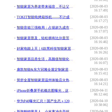
[2020-08-03
智能家居为养老带来福音，不让父母做空巢老人
16:17:49]
[2020-08-03
TOKIT智能电烤箱拆机——不计成本的黑科技集合体
16:17:27]
[2020-08-03
智能音箱三强格局：占据超九成市场，其他玩家有机会吗？
16:17:07]
[2020-08-03
智能家居普及，轻松拥有比尔盖茨的“未来之屋”
16:16:46]
[2020-08-03
好家电能上天｜6款黑科技智能家居好物
16:16:26]
[2020-08-03
智能家居品质生活，高颜值智能化冰箱谁不爱呢
16:16:07]
[2020-08-03
康凯智能&东方冠雅全屋定制家居智能灯光、音乐系统
16:15:41]
[2020-08-03
简舒全屋智能家居温州体验店火热开业，引领未来生活方式
16:14:21]
[2020-04-11
iPhone折叠屏手机概念图曝光，这款iPhone变化可不一般
06:12:44]
[2020-04-10
华为P40曝光汇总！国产生态＋120Hz屏幕＋超级影像系统，你买吗？
10:38:06]
[2020-04-10
新旗舰销量喜人，小米离冲击高端成功还有多远？