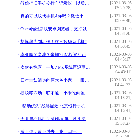
[2021-03-05
教你把旧手机变行车记录仪，以后行车记录仪都不用买，还清晰好用!
05:20:28]
[2021-03-05
真的可以取代手机App吗？微信小程序体验!
05:09:48]
[2021-03-05
Opera推出新版安卓浏览器，支持以太坊和DApp!
04:58:20]
[2021-03-05
想换华为别乱选！这三款华为手机“空有其表”，我劝你别再入坑了!
04:50:45]
[2021-03-05
李亚鹏又拿地？豪掷7.8亿投资江西赣州!
04:45:17]
[2021-03-05
次次有惊喜！一加7 Pro系统再迎更新，手势相机进步明显!
04:43:11]
[2021-03-05
日本主妇清爽的原木色小家，一眼望去就是舒适！!
04:42:32]
[2021-03-05
摆脱移不动、联不通！小米吃到饱手机卡带你飞！!
04:18:21]
[2021-03-05
“移动优先”战略显效 北京银行手机端月活客户数增九成!
04:16:41]
[2021-03-04
无弧屏不搞机 2.5D弧面屏手机汇总报告!
15:38:27]
[2021-03-04
放下你，放下过去，我回归生活!
15:21:40]