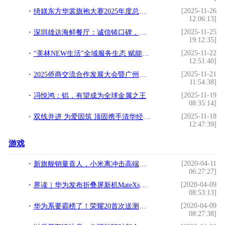
[2025-11-26
绮媄东方华裳旗袍大赛2025年度总决赛在广州成功举办！
12:06:13]
[2025-11-25
深圳雄达海鲜餐厅：诚信铸口碑，食住一体享鲜惠
19:12:35]
[2025-11-22
“美林NEW生活”全域服务生态 赋能美好生活新体验
12:51:40]
[2025-11-21
2025侨商交流合作发展大会暨广州市台山商会成立十周年庆祝大会圆满举办
11:54:38]
[2025-11-19
冯悦鸿：铝，有望成为全球金属之王
08:35:14]
[2025-11-18
双线并进 为爱固筑 顶固携手清华经管学院支持教育健康
12:47:39]
游戏
[2020-04-11
新旗舰销量喜人，小米离冲击高端成功还有多远？
06:27:27]
[2020-04-09
界读｜华为发布折叠屏新机MateXs，国产屏追赶三星的脚步有待加快
08:53:13]
[2020-04-09
华为系要霸榜了！荣耀20首次送测DXO，网友：不给友商活路
08:27:38]