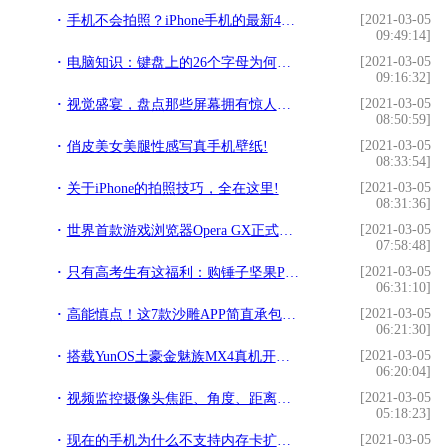
[2021-03-05
手机不会拍照？iPhone手机的最新4大拍照技巧，学习一下吧!
09:49:14]
[2021-03-05
电脑知识：键盘上的26个字母为何这样排列，你知道吗？!
09:16:32]
[2021-03-05
视觉盛宴，盘点那些屏幕拥有惊人色彩表现的旗舰手机！!
08:50:59]
[2021-03-05
俏皮美女美腿性感写真手机壁纸!
08:33:54]
[2021-03-05
关于iPhone的拍照技巧，全在这里!
08:31:36]
[2021-03-05
世界首款游戏浏览器Opera GX正式发布：内建Twitch!
07:58:48]
[2021-03-05
只有高考生有这福利：购锤子坚果Pro手机送耳机!
06:31:10]
[2021-03-05
高能慎点！这7款沙雕APP简直承包了我一年的笑料!
06:21:30]
[2021-03-05
搭载YunOS土豪金魅族MX4真机开箱图赏!
06:20:04]
[2021-03-05
视频监控摄像头焦距、角度、距离参考值!
05:18:23]
[2021-03-05
现在的手机为什么不支持内存卡扩展呢？原来有这些原因！!