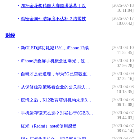
[2026-07-18
2026金花奖精酿大赛圆满落幕｜以专业赋能酿造，以匠心致敬精酿！
10:11:04]
[2026-07-17
精密金属件洁净度不达标？洁盟技术超声波清洗方案攻克洁净难题
10:00:42]
财经
[2020-04-10
新OLED屏功耗减15%，iPhone 12续航有救了？
11:52:45]
[2020-04-10
iPhone折叠屏手机概念图曝光，这款iPhone变化可不一般
07:56:28]
[2020-04-09
自研才是硬道理，华为5G已突破重重阻击，欧洲也选择它
07:22:16]
[2020-04-08
从保修延期策略看企业的公关能力，华为这一次终于赢了苹果
10:13:35]
[2020-04-08
疫情之后，K12教育培训机构未来3大发展趋势
06:12:08]
[2020-04-07
手机运存该怎么选？别妥协于6GB/8GB，其实12GB才是王道
09:44:03]
[2020-04-07
红米（Redmi）note8使用感受
08:04:14]
[2020-04-07