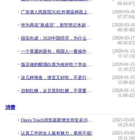
06:43:07]
[2020-03-26
广东省人民医院5G红外测温神器上岗，可同时侦测视野内多人体温
07:37:04]
[2020-03-18
华为再添"新成员"，新型笔记本超高性价比，竟能压倒苹果？
06:38:46]
[2020-03-17
脱实向虚：2020中国经济，为什么实体经济干不过虚拟经济？
06:56:07]
[2020-01-15
一个普通的面包，韩国人一番操作，售价瞬间翻倍，想吃吗？
11:12:13]
[2020-01-15
饭店做的醋溜白菜为啥好吃？学会小诀窍，自己在家做，成本2块钱
11:10:27]
[2020-01-15
这几种海鱼，便宜又好吃，不是行家不知道
11:09:42]
[2020-01-15
自制红糖，从甘蔗到红糖，不需要高端的器具，在家就能做
11:08:42]
消费
[2021-03-05
Opera Touch浏览器新增支持安卓10暗黑模式!
10:23:41]
[2021-03-05
认真工作的女人最有魅力，果然不假!
10:11:14]