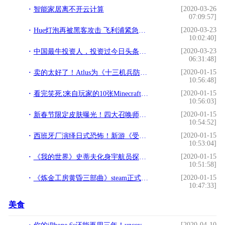
[2020-03-26
智能家居离不开云计算
07:09:57]
[2020-03-23
Hue灯泡再被黑客攻击 飞利浦紧急更新安全补丁
10:02:40]
[2020-03-23
中国最牛投资人，投资过今日头条、拼多多等，市值超过2.6万亿
06:31:48]
[2020-01-15
卖的太好了！Atlus为《十三机兵防卫圈》日版缺货致歉
10:56:48]
[2020-01-15
看完笑死∶来自玩家的10张Minecraft截图，史蒂夫给我发短信了？
10:56:03]
[2020-01-15
新春节限定皮肤曝光！四大召唤师技能改动，这些英雄身价大涨
10:54:52]
[2020-01-15
西班牙厂演绎日式恐怖！新游《受验地狱》1月16日Steam发售
10:53:04]
[2020-01-15
《我的世界》史蒂夫化身宇航员探索太空 高级火箭模组圆你航天梦
10:51:58]
[2020-01-15
《炼金工房黄昏三部曲》steam正式发售 3作合集售价363元
10:47:33]
美食
[2020-04-10