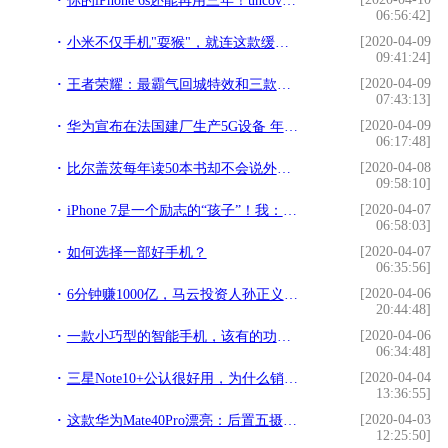
你的iPhone 6s还能再用三年！uncover最新版支持iOS 13全系越狱
06:56:42]
[2020-04-09
小米不仅手机"耍猴"，就连这款缓震智能跑鞋也卖断货了
09:41:24]
[2020-04-09
王者荣耀：最霸气回城特效和三款皮肤3号返场，魔法球福利开启
07:43:13]
[2020-04-09
华为宣布在法国建厂生产5G设备 年产值达10亿欧元
06:17:48]
[2020-04-08
比尔盖茨每年读50本书却不会说外语，还因无证驾驶被逮捕过
09:58:10]
[2020-04-07
iPhone 7是一个励志的“孩子”！我：咱也不知道，咱也不敢问...
06:58:03]
[2020-04-07
如何选择一部好手机？
06:35:56]
[2020-04-06
6分钟赚1000亿，马云投资人孙正义：战略上输了，再努力也不能赢
20:44:48]
[2020-04-06
一款小巧型的智能手机，该有的功能因有尽有，你是否会喜欢呢
06:34:48]
[2020-04-04
三星Note10+公认很好用，为什么销量还低？三个原因告诉你真相
13:36:55]
[2020-04-03
这款华为Mate40Pro漂亮：后置五摄，十字花洒加光环，屏幕更惊艳
12:25:50]