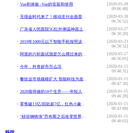
[2020-03-28
Vue初体验 -Vue的安装和使用
09:06:48]
[2020-03-28
无现金时代来了！移动支付全面普及，国外赶不上了
06:56:52]
[2020-03-27
广东省人民医院5G红外测温神器上岗，可同时侦测视野内多人体温
06:30:20]
[2020-03-23
2019年1000元以下智能手机按照这个买准没错。
06:58:32]
[2020-03-17
阿里的六轮面试我是怎么撑过来的？一步天梯，一步海洋啊，好难啊
06:56:05]
[2020-01-15
今年，外资超市怎么活
09:48:31]
[2020-01-15
餐饮业市场规模扩大 智能科技为发展注入活力
09:47:50]
[2020-01-15
2020值得做的10个生意——年轻人的头顶藏着多大商机？
09:46:28]
[2020-01-15
零售破13亿/回款超7亿，红色小象成就母婴化妆品第一品牌
09:43:08]
[2020-01-15
“硅谷钢铁侠”乔布斯之后改变世界的人
09:40:03]
科技