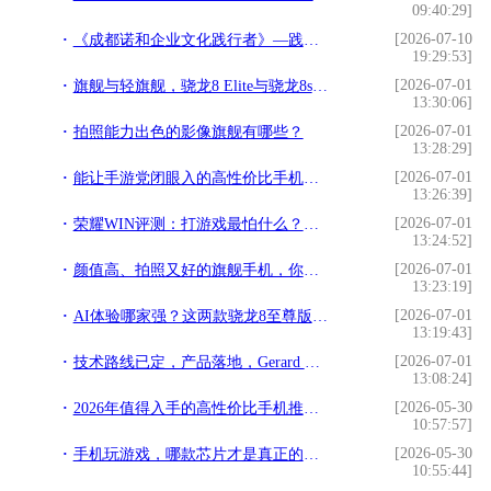
09:40:29]
[2026-07-10
《成都诺和企业文化践行者》—践行文化，榜样力量
19:29:53]
[2026-07-01
旗舰与轻旗舰，骁龙8 Elite与骁龙8s Gen4，8s至尊不存在
13:30:06]
[2026-07-01
拍照能力出色的影像旗舰有哪些？
13:28:29]
[2026-07-01
能让手游党闭眼入的高性价比手机是哪款？
13:26:39]
[2026-07-01
荣耀WIN评测：打游戏最怕什么？这台手机治好了我的焦虑
13:24:52]
[2026-07-01
颜值高、拍照又好的旗舰手机，你选哪一款？
13:23:19]
[2026-07-01
AI体验哪家强？这两款骁龙8至尊版旗舰把智能玩明白了
13:19:43]
[2026-07-01
技术路线已定，产品落地，Gerard Williams离职影响有限
13:08:24]
[2026-05-30
2026年值得入手的高性价比手机推荐，“甜点机”性能新定义
10:57:57]
[2026-05-30
手机玩游戏，哪款芯片才是真正的硬核实力派？
10:55:44]