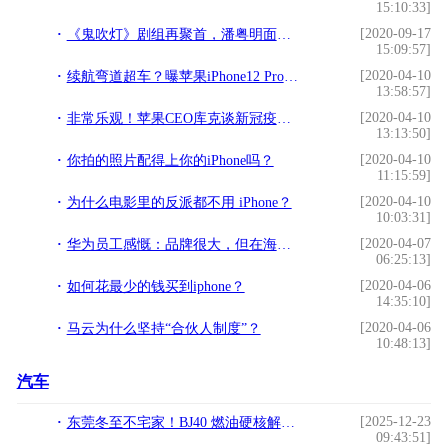
15:10:33]
[2020-09-17
《鬼吹灯》剧组再聚首，潘粤明面色红润状态佳，网友：何时开播？
15:09:57]
[2020-04-10
续航弯道超车？曝苹果iPhone12 Pro有望搭载40W“GaN充电器”
13:58:57]
[2020-04-10
非常乐观！苹果CEO库克谈新冠疫情、工厂复工和产能
13:13:50]
[2020-04-10
你拍的照片配得上你的iPhone吗？
11:15:59]
[2020-04-10
为什么电影里的反派都不用 iPhone？
10:03:31]
[2020-04-07
华为员工感慨：品牌很大，但在海外市场，也就是个卖设备的
06:25:13]
[2020-04-06
如何花最少的钱买到iphone？
14:35:10]
[2020-04-06
马云为什么坚持“合伙人制度”？
10:48:13]
汽车
[2025-12-23
东莞冬至不宅家！BJ40 燃油硬核解锁越野新潮流
09:43:51]