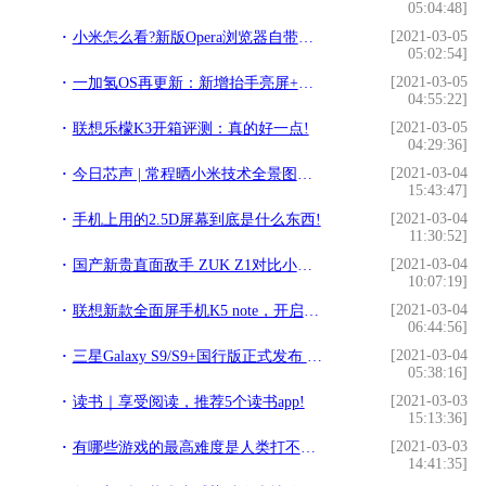
05:04:48]
[2021-03-05
小米怎么看?新版Opera浏览器自带广告拦截功能!
05:02:54]
[2021-03-05
一加氢OS再更新：新增抬手亮屏+全新字体！!
04:55:22]
[2021-03-05
联想乐檬K3开箱评测：真的好一点!
04:29:36]
[2021-03-04
今日芯声 | 常程晒小米技术全景图：2019年小米申请专利33000件!
15:43:47]
[2021-03-04
手机上用的2.5D屏幕到底是什么东西!
11:30:52]
[2021-03-04
国产新贵直面敌手 ZUK Z1对比小米Note!
10:07:19]
[2021-03-04
联想新款全面屏手机K5 note，开启百元机4GB大内存时代!
06:44:56]
[2021-03-04
三星Galaxy S9/S9+国行版正式发布 售价5799元起!
05:38:16]
[2021-03-03
读书｜享受阅读，推荐5个读书app!
15:13:36]
[2021-03-03
有哪些游戏的最高难度是人类打不过的？网友：简单模式我都过不去!
14:41:35]