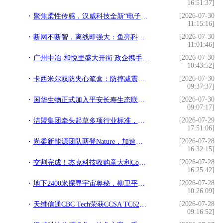
16:51:37]
[2026-07-30
聚焦柔性传感，汉威科技全新“电子皮肤”将亮相世界机器人大会
11:15:16]
[2026-07-30
断网不断智，离线即强大：鱼亮科技全链路边缘语音赋能具身智能
11:01:46]
[2026-07-30
广州中冶·和悦里盛大开街 政企携手打造潮流商业、活力社区新样本
10:43:52]
[2026-07-30
卡西米尔双防夹心笔盒：防摔减震还防水，让孩子收纳更省心
09:37:37]
[2026-07-30
国华生物正式加入平安长寿生态联盟，获评行业合作标杆企业
09:07:17]
[2026-07-29
洁盟集团牵头起草多项行业标准，构筑超声波清洗产业技术话语权
17:51:06]
[2026-07-28
尚柔新能源团队两登Nature，加速柔性钙钛矿太空光伏产业化落地
16:32:15]
[2026-07-28
交割完成！杰克科技收购意大利Comelz 100%股权
16:25:42]
[2026-07-28
地下2400米探寻宇宙奥秘，柳卫平院士做客第六十期院士讲堂畅谈“深地追星”与核科技前沿
10:26:09]
[2026-07-28
天维信通CBC Tech荣获CCSA TC621 “SD-WAN+跨境”优秀案例奖
09:16:52]