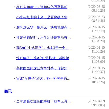
07:04:38]
[2020-03-28
在过去10年中，这10位亿万富翁的财富飙升了5550亿美元
08:30:26]
[2020-03-23
小米与红米的未来，是否像极了华为跟荣耀？
08:54:46]
[2020-01-15
腐乳这么软，是怎么一块块地整齐码放到罐子里的？多年疑惑解开了
11:05:19]
[2020-01-15
拌饺子肉馅时，用生油还是熟油有讲究！用对了，馅鲜肉美贼好吃
11:04:20]
[2020-01-15
我做的“中式汉堡”，成本3元一个，全家抢着吃，比肯德基的好吃
11:03:29]
[2020-01-15
快过年了，准备这6道炸货，越吃越香年味更浓，来客也不慌不忙
11:03:00]
[2020-01-15
美食圈里的这些竞争对手，你都知道吗？你还知道哪些？
11:00:37]
[2020-01-15
它比“车厘子”还火，挤一挤有牛奶，果肉甜而多汁，现卖10元一个
10:59:26]
商讯
[2020-04-09
全球最受欢迎智能手机：冠军无悬念，国产仅小米一款机型入围
09:17:03]