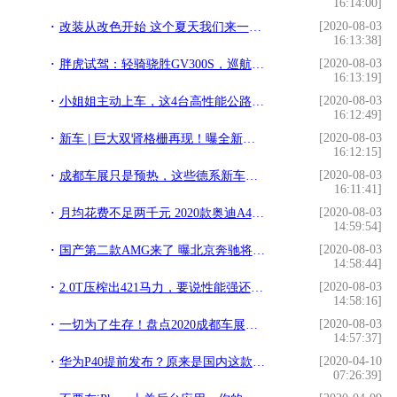
16:14:00]
[2020-08-03
改装从改色开始 这个夏天我们来一款凉爽的绿吧
16:13:38]
[2020-08-03
胖虎试驾：轻骑骁胜GV300S，巡航车中的金卡纳选手
16:13:19]
[2020-08-03
小姐姐主动上车，这4台高性能公路中型SUV
16:12:49]
[2020-08-03
新车 | 巨大双肾格栅再现！曝全新一代宝马M3高清低伪谍照
16:12:15]
[2020-08-03
成都车展只是预热，这些德系新车即将上市，第八代高尔夫领衔
16:11:41]
[2020-08-03
月均花费不足两千元 2020款奥迪A4L用车成本调查
14:59:54]
[2020-08-03
国产第二款AMG来了 曝北京奔驰将国产AMG GLB 35 搭2.0T+四驱
14:58:44]
[2020-08-03
2.0T压榨出421马力，要说性能强还是奔驰AMG A45 S 4MATIC+更强
14:58:16]
[2020-08-03
一切为了生存！盘点2020成都车展十大特点
14:57:37]
[2020-04-10
华为P40提前发布？原来是国内这款机型的翻版
07:26:39]