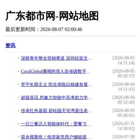
广东都市网-网站地图
最后更新时间：2026-08-07 02:00:46
资讯
[2026-08-05
深耕青年整合营销赛道 深圳轻宸文化传媒打造品牌年轻化全链路服
14:31:14]
[2026-08-05
CoralGlobal珊瑚跨境入选省级数字贸易高质量发展重点项目
09:28:37]
[2026-08-04
坚守长期主义 民生保险以稳健发展践行保险为民初心
14:11:43]
[2026-08-04
超级喜讯 想象力智能中高考助力学子圆梦清华
09:32:49]
[2026-08-03
传承红色基因 碧桂园天玺湾退伍老兵欢聚一堂 共话“八一”
09:40:01]
[2026-07-31
一日三餐迈入智能体时代：爱餐“E食无忧”正加速孵化
14:38:02]
[2026-07-30
获央视聚焦！电管家凭用户侧能源服务赋能产业合作共赢