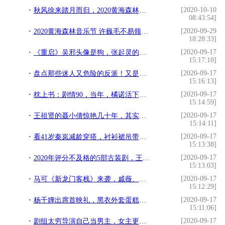
[2020-10-10
秋风徐来踏月而归，2020黄海森林音乐节圆满落幕
08:43:54]
[2020-09-29
2020黄海森林音乐节 许巍毛不易领衔豪华乐队阵容
18:28:33]
[2020-09-17
《重启》吴邪头像是狗，张起灵的是长白山，刘丧胖子的太搞笑了
15:17:10]
[2020-09-17
盘点那些迷人又危险的反派！又是没有三观的一天
15:16:13]
[2020-09-17
枕上书：剧情90，当年，橘诺活下来了，听听她说的另一种真相
15:14:59]
[2020-09-17
王祖贤的聂小倩惊艳几十年，其实在当年，徐克并不想用她
15:14:11]
[2020-09-17
看41岁秦岚减龄穿搭，衬衫裙吊带裙一样不落，活似个二十岁姑娘
15:13:38]
[2020-09-17
2020年评分不及格的5部古装剧，王源、宋威龙都有作品上榜
15:13:03]
[2020-09-17
马可《新龙门客栈》来袭，戚薇、沈梦辰颜值超高，男二气场却更大
15:12:29]
[2020-09-17
杨千嬅出席首映礼，黑衣外套蛋糕袖成亮点，不愧不老女神
15:11:06]
[2020-09-17
剧组太穷导演自己当男主，女主更是零片酬，却意外收获上亿票房