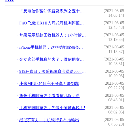
[2021-03-05
「反电信诈骗知识普及系列之五十」手机应用泄密成网络诈骗的主要源头!
14:03:14]
[2021-03-05
FiiO 飞傲 EX1II入耳式耳机测评报告 [Soomal]!
12:45:48]
[2021-03-05
苹果展示新款回收机器人：1小时拆200部iPhone!
12:19:35]
[2021-03-05
iPhone手机拍照，这些功能你都会用吗？几千块手机白买了!
11:15:37]
[2021-03-05
金立这部手机真的火了，微信朋友圈都是它的广告!
10:28:31]
[2021-03-05
919狂喜日，买乐视体育会员送cool dual手机!
10:20:06]
[2021-03-05
小米MIUI8如何完美分享万能钥匙破解了WiFi密码？!
09:22:20]
[2021-03-05
折叠手机哪家强？看看这几款，总有你的爱!
08:43:01]
[2021-03-05
手机护眼哪家强，先做个测试再说！!
08:02:06]
[2021-03-05
战“疫”有力，手机银行多举措输出金融及疫情防护服务!
07:58:20]