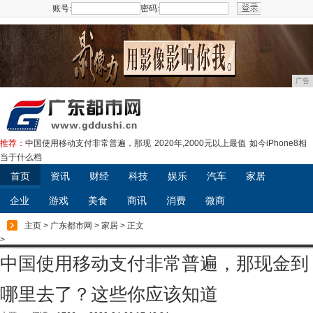
账号:
密码:
注册
广告
推荐：
中国使用移动支付非常普遍，那现
2020年,2000元以上最值
如今iPhone8相
当于什么档
首页
资讯
财经
科技
娱乐
汽车
家居
企业
游戏
美食
商讯
消费
微商
主页
>
广东都市网
>
家居
> 正文
>
中国使用移动支付非常普遍，那现金到
哪里去了？这些你应该知道