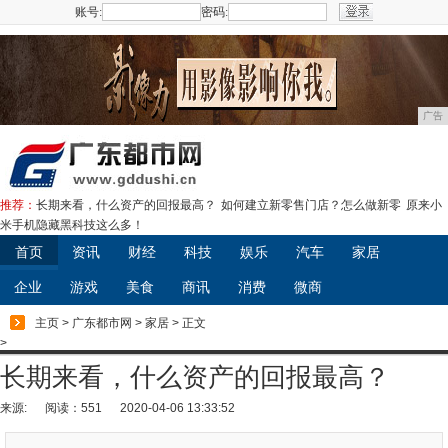
账号:
密码:
注册
广告
推荐：
长期来看，什么资产的回报最高？
如何建立新零售门店？怎么做新零
原来小
米手机隐藏黑科技这么多！
首页
资讯
财经
科技
娱乐
汽车
家居
企业
游戏
美食
商讯
消费
微商
主页
>
广东都市网
>
家居
> 正文
>
长期来看，什么资产的回报最高？
来源:
阅读：551
2020-04-06 13:33:52