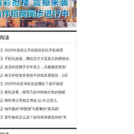
广告
阅读
业】
2026年值得入手的高性价比手机推荐
业】
手机玩游戏，哪款芯片才是真正的硬核实
讯】
杰克科技携手百年高士，共建服装智造“
讯】
南王科技发布首份可持续发展报告，以E
业】
2025年的安卓机皇是哪款？值不值得
业】
换机必看，推荐几款AI体验出色的旗舰
讯】
噜咔博士亮相文博会 以 AI 点亮儿
讯】
钱学森的“神预测”与爱餐的“真实践”
业】
新年换机怎么选？如何精准挑选你的“本