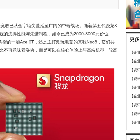
性能竞赛已从金字塔尖蔓延至广阔的中端战场。随着第五代骁龙8
的澎湃性能与先进制程，如今已成为2000-3000元价位
更多
衡的一加Ace 6T，还是主打潮玩电竞的真我Neo8，它们共
比不再意味着妥协，而是可以在核心体验上与高端机型一较高
【企
【企
【资
【资
【企
【企
【资
【资
【企