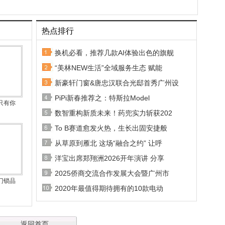
热点排行
换机必看，推荐几款AI体验出色的旗舰
“美林NEW生活”全域服务生态 赋能
新豪轩门窗&唐忠汉联合光邸首秀广州设
PiPi新春推荐之：特斯拉Model
只有你
数智重构新质未来！药兜实力斩获202
To B赛道愈发火热，生长出固安捷般
从草原到雁北 这场“融合之约” 让呼
洋宝出席郑翔洲2026开年演讲 分享
2025侨商交流合作发展大会暨广州市
门锁品
2020年最值得期待拥有的10款电动
返回首页