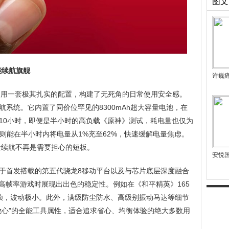
图文
全能续航旗舰
许巍
于它用一套极其扎实的配置，构建了无死角的日常使用安全感。
系统。它内置了同价位罕见的8300mAh超大容量电池，在
10小时，即便是半小时的高负载《原神》测试，耗电量也仅为
，则能在半小时内将电量从1%充至62%，快速缓解电量焦虑。
让续航不再是需要担心的短板。
安悦
于首发搭载的第五代骁龙8移动平台以及与芯片底层深度融合
面对高帧率游戏时展现出出色的稳定性。例如在《和平精英》165
5帧，波动极小。此外，满级防尘防水、高级别振动马达等细节
放心”的全能工具属性，适合追求省心、均衡体验的绝大多数用