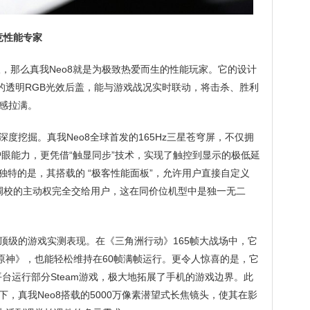
竞性能专家
用派，那么真我Neo8就是为极致热爱而生的性能玩家。它的设计
创的透明RGB光效后盖，能与游戏战况实时联动，将击杀、胜利
感拉满。
度挖掘。真我Neo8全球首发的165Hz三星苍穹屏，不仅拥
护眼能力，更凭借“触显同步”技术，实现了触控到显示的极低延
独特的是，其搭载的 “极客性能面板”，允许用户直接自定义
能调校的主动权完全交给用户，这在同价位机型中是独一无二
顶级的游戏实测表现。在《三角洲行动》165帧大战场中，它
《原神》，也能轻松维持在60帧满帧运行。更令人惊喜的是，它
台运行部分Steam游戏，极大地拓展了手机的游戏边界。此
，真我Neo8搭载的5000万像素潜望式长焦镜头，使其在影