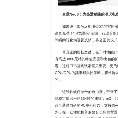
真我Neo8：为热爱赋能的潮玩电
如果说一加Ace 6T是沉稳的实
语言充满了“电竞潮玩”基因，行业首
等瞬间转化为视觉反馈，将交互的仪式
其真正的硬核之处，在于对性能的深
有高达3800尼特的峰值亮度和出色的
迟，这对FPS游戏玩家至关重要。更为
CPU/GPU的频率和温控策略，将性
的。
这种软硬件结合的自由度，带来了
能稳定输出平均164帧的成绩；面对
甚至通过自研的PC掌机模式，支持跨平
外，在一众性能机普遍舍弃长焦的背景下