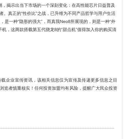
并行热销，揭示出当下市场的一个深刻变化：在高性能芯片日益普及
者。真正的“性价比”之战，已升维为不同产品哲学与用户生活
的，是一种“隐形的强大”，而真我Neo8所展现的，则是一种“外
比手机，这两款搭载第五代骁龙8的“甜点机”值得加入你的购买清
转载企业宣传资讯，该相关信息仅为宣传及传递更多信息之目
浏览者慎重核实！任何投资加盟均有风险，提醒广大民众投资