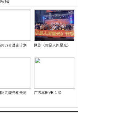
阅读
痛仰万青逃跑计划
网剧《你是人间星光》
国际高能亮相美博
广汽本田VE-1 绿