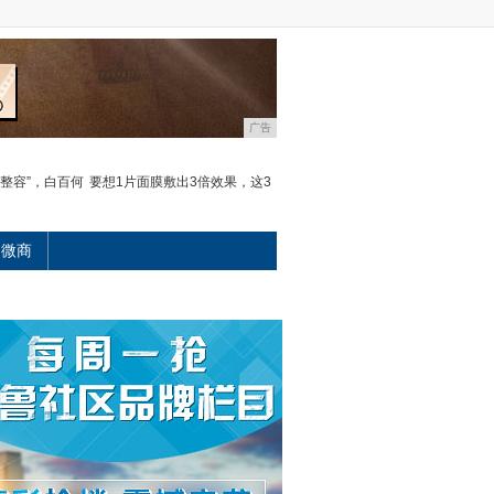
广告
整容”，白百何
要想1片面膜敷出3倍效果，这3
微商