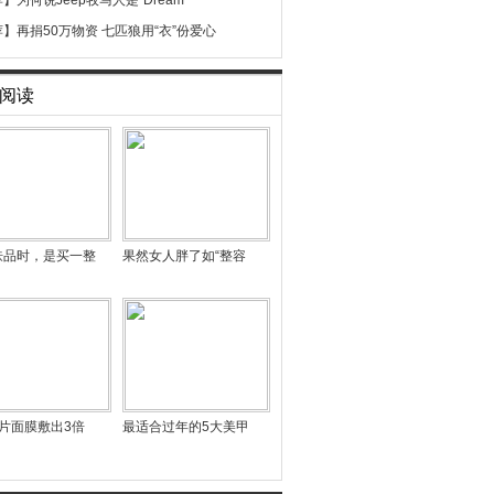
荐】
为何说Jeep牧马人是"Dream
荐】
再捐50万物资 七匹狼用“衣”份爱心
阅读
肤品时，是买一整
果然女人胖了如“整容
片面膜敷出3倍
最适合过年的5大美甲