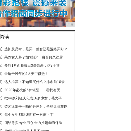
广告
阅读
商】
选护肤品时，是买一整套还是混搭买好？
商】
果然女人胖了如“整容”，白百何久违露
商】
要想1片面膜敷出3倍效果，这3个“时
商】
最适合过年的5大美甲颜色！
商】
达人推荐：不知道买什么？排名前10最
商】
2020年必火的5种领型，一秒拥有天
费】
把44岁刘晓庆化成16岁少女，毛戈平
费】
娄艺潇随手一晒的身体乳，价格让你难以
费】
每个女生都应该拥有一只萝卜丁
荐】
团结务实 专业用心 全力推进华海保险