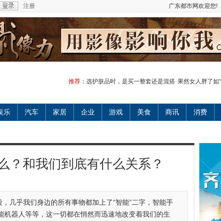
注册
广东都市网欢迎您!
推荐：
选护肤品时，是买一整套还是混搭
果然女人胖了如“
娱乐
汽车
家居
企业
游戏
美食
商讯
消费
么？和我们到底有什么关系？
，几乎我们身边的所有事物都加上了“智能”二字，智能手
能机器人等等，这一切都在悄然而迅速地改变着我们的生