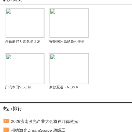
许巍痛仰万青逃跑计划
安悦国际高能亮相美博
广汽本田VE-1 绿
新款冠道（NEW A
热点排行
2026济南激光产业大会将在邦德激光
邦德激光DreamSpace 超级工