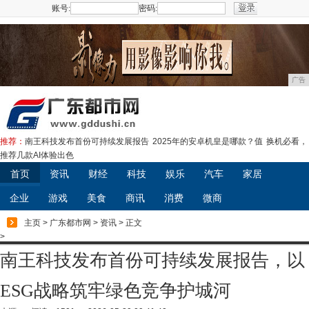
账号:
密码:
注册
广告
推荐：
南王科技发布首份可持续发展报告
2025年的安卓机皇是哪款？值
换机必看，
推荐几款AI体验出色
首页
资讯
财经
科技
娱乐
汽车
家居
企业
游戏
美食
商讯
消费
微商
主页
>
广东都市网
>
资讯
> 正文
>
南王科技发布首份可持续发展报告，以
ESG战略筑牢绿色竞争护城河