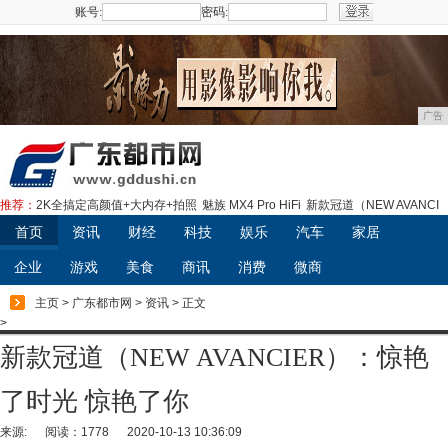
账号:
密码:
注册
广告
推荐：
2K全搞定高颜值+大内存+拍照
魅族 MX4 Pro HiFi
新款冠道（NEW AVANCI
首页
资讯
财经
科技
娱乐
汽车
家居
企业
游戏
美食
商讯
消费
微商
主页
>
广东都市网
>
资讯
> 正文
>
新款冠道（NEW AVANCIER）：惊艳
了时光 惊艳了你
来源:
阅读：1778
2020-10-13 10:36:09