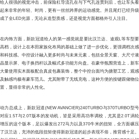
给人很强的视觉冲击，前保险杠导流孔在与下气孔连贯到后，也让车头看
起来非常的年轻、时尚，更有一丝丝跨界的运动感觉。并且尾灯已经升级
成了全LED光源，无论从造型质感，还是视觉方面都格外引人注目。
在内饰方面，新款冠道给人的第一感觉就是要比汉兰达、途观L等车型要
高档，设计上在本田家族化布局的基础上做了进一步优化，更强调档次感
和科技感。中控设计融入更多时尚与未来元素，包括全景天窗、大尺寸液
晶显示屏、电子换挡杆以及幅式多功能方向盘。在豪华氛围营造上，新车
大量使用实木面板配合真皮包裹装饰，整个中控台面均为搪塑工艺，观感
及触感均极有豪车范儿。尤其附带了无线充电，这种方便的按键跟储物位
置，显得非常的人性化。
动力总成上，新款冠道(NEW AVANCIER)240TURBO与370TURBO型号
对应1.5T与2.0T版本的发动机，皆是采用高功率调校，尤其是2.0T涡轮
增压的这个版本，足以爆发出272马力以及370牛米的扭矩，全方面碾压
了汉兰达，充沛的低段扭矩使得新款冠道的起步表现不俗，推背感十足。