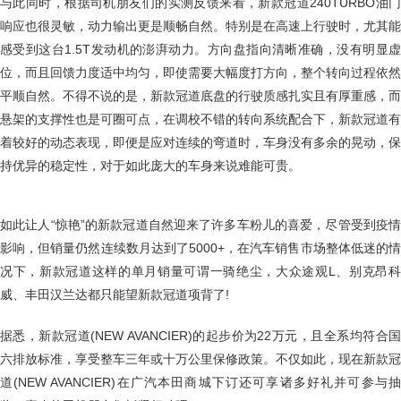
与此同时，根据司机朋友们的实测反馈来看，新款冠道240TURBO油门
响应也很灵敏，动力输出更是顺畅自然。特别是在高速上行驶时，尤其能
感受到这台1.5T发动机的澎湃动力。方向盘指向清晰准确，没有明显虚
位，而且回馈力度适中均匀，即使需要大幅度打方向，整个转向过程依然
平顺自然。不得不说的是，新款冠道底盘的行驶质感扎实且有厚重感，而
悬架的支撑性也是可圈可点，在调校不错的转向系统配合下，新款冠道有
着较好的动态表现，即便是应对连续的弯道时，车身没有多余的晃动，保
持优异的稳定性，对于如此庞大的车身来说难能可贵。
如此让人“惊艳”的新款冠道自然迎来了许多车粉儿的喜爱，尽管受到疫情
影响，但销量仍然连续数月达到了5000+，在汽车销售市场整体低迷的情
况下，新款冠道这样的单月销量可谓一骑绝尘，大众途观L、别克昂科
威、丰田汉兰达都只能望新款冠道项背了!
据悉，新款冠道(NEW AVANCIER)的起步价为22万元，且全系均符合国
六排放标准，享受整车三年或十万公里保修政策。不仅如此，现在新款冠
道(NEW AVANCIER)在广汽本田商城下订还可享诸多好礼并可参与抽