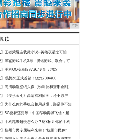
广告
阅读
讯】
王者荣耀连载微小说--英雄夜话之可怕
费】
黑鲨游戏手机3与「腾讯游戏」联合，打
讯】
手机QQ安卓版v7.9.7更新：增双
技】
联想Z6正式首销！骁龙730/400
技】
高清动漫壁纸头像（蜘蛛侠和变形金刚）
技】
《变形金刚》高清福利插画，还不舔屏
费】
为什么你的手机会越用越慢，那是你不知
费】
5G套餐还要等！中国移动再谈飞信：起
讯】
手机越来越慢怎么办？这8招让你的手机
荐】
杭州市民专属福利来啦！“杭州市民保”