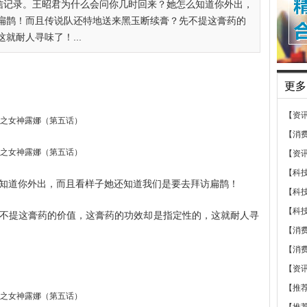
信记录。王昭君为什么会问你几时回来？她怎么知道你外出，
扁鹊！而且传说队还特地送来黑玉断续膏？先不提这膏药的
就耐人寻味了！...
更多
【资
【消
【资
【科
知道你外出，而且看样子她还知道我们是要去拜访扁鹊！
【科
【科
不提这膏药的价值，这膏药的功效却是指定性的，这就耐人寻
【消
【消
【资
【推