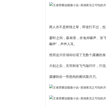
两人亦不是矫情之辈，即使打不过，也
霎时之间，森林里，赤兔仰啸声、张飞
唰声”，声声入耳。
然而这片区域却出现了无数个露娜的身
片刻之后，关羽和张飞气喘吁吁，汗流
露娜则在一旁悠闲的擦拭着月刃。