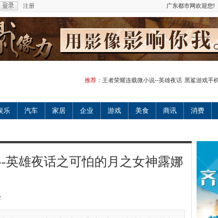
注册
广东都市网欢迎您!
推荐：
王者荣耀连载微小说--英雄夜话
黑鲨游戏手
娱乐
汽车
家居
企业
游戏
美食
商讯
消费
--英雄夜话之可怕的月之女神露娜
2