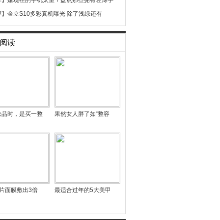
荐】
嫌现在的手机太重？盘点那些拥有轻薄手
荐】
金立S10多彩真机曝光 除了浅绿还有
阅读
肤品时，是买一整
果然女人胖了如“整容
片面膜敷出3倍
最适合过年的5大美甲