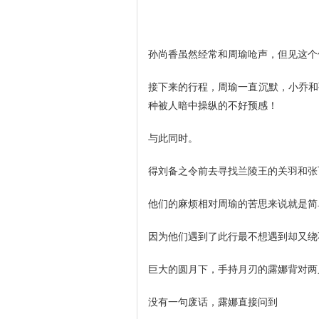
孙尚香虽然经常和周瑜呛声，但见这个
接下来的行程，周瑜一直沉默，小乔和
种被人暗中操纵的不好预感！
与此同时。
得刘备之令前去寻找兰陵王的关羽和张
他们的麻烦相对周瑜的苦思来说就是简
因为他们遇到了此行最不想遇到却又绕不
巨大的圆月下，手持月刃的露娜背对两
没有一句废话，露娜直接问到