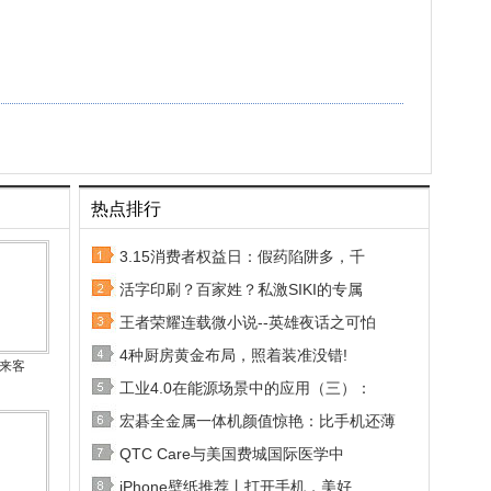
热点排行
3.15消费者权益日：假药陷阱多，千
活字印刷？百家姓？私激SIKI的专属
王者荣耀连载微小说--英雄夜话之可怕
4种厨房黄金布局，照着装准没错!
秘来客
工业4.0在能源场景中的应用（三）：
宏碁全金属一体机颜值惊艳：比手机还薄
QTC Care与美国费城国际医学中
iPhone壁纸推荐丨打开手机，美好