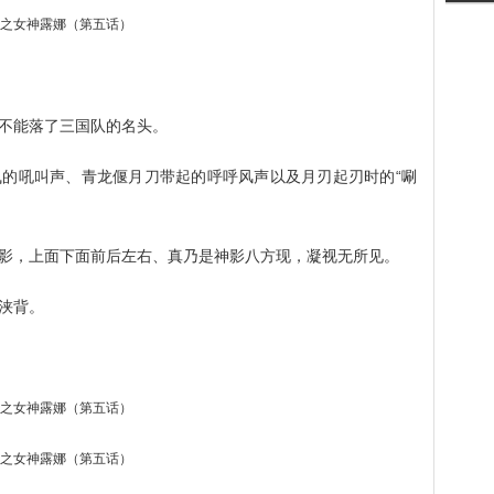
不能落了三国队的名头。
的吼叫声、青龙偃月刀带起的呼呼风声以及月刃起刃时的“唰
影，上面下面前后左右、真乃是神影八方现，凝视无所见。
浃背。