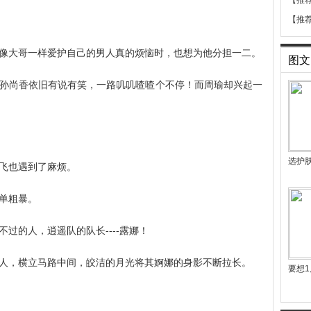
【推
【推
像大哥一样爱护自己的男人真的烦恼时，也想为他分担一二。
图文
孙尚香依旧有说有笑，一路叽叽喳喳个不停！而周瑜却兴起一
选护
飞也遇到了麻烦。
单粗暴。
过的人，逍遥队的队长----露娜！
人，横立马路中间，皎洁的月光将其婀娜的身影不断拉长。
要想1