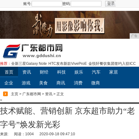
账号:
密码:
注册
广告
推荐：
全新三星Galaxy Note
HTC发布新款ViveProE
金悦轩餐饮集团签约入驻ICC
首页
资讯
财经
科技
娱乐
汽车
家居
企业
游戏
美食
商讯
消费
微商
主页
>
广东都市网
>
资讯
> 正文
>
技术赋能、营销创新 京东超市助力“老
字号”焕发新光彩
来源:
阅读：1004
2020-09-18 09:47:10