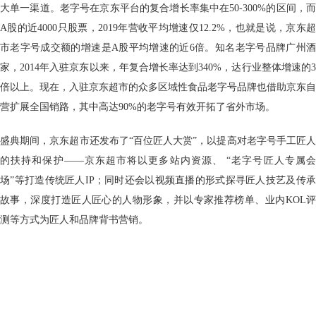
大单一渠道。老字号在京东平台的复合增长率集中在50-300%的区间，而
A股的近4000只股票，2019年营收平均增速仅12.2%，也就是说，京东超
市老字号成交额的增速是A股平均增速的近6倍。知名老字号品牌广州酒
家，2014年入驻京东以来，年复合增长率达到340%，达行业整体增速的3
倍以上。现在，入驻京东超市的众多区域性食品老字号品牌也借助京东自
营扩展全国销路，其中高达90%的老字号有效开拓了省外市场。
盛典期间，京东超市还发布了“百位匠人大赏”，以提高对老字号手工匠人
的扶持和保护——京东超市将以更多站内资源、 “老字号匠人专属会
场”等打造传统匠人IP；同时还会以视频直播的形式探寻匠人技艺及传承
故事，深度打造匠人匠心的人物形象，并以专家推荐榜单、业内KOL评
测等方式为匠人和品牌背书营销。