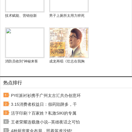
技术赋能、营销创新
男子上厕所太用力猝死
消防员收到“神秘来客
成龙再唱《壮志在我胸
热点排行
PYE派衬衫携手广州太古汇共办创意环
3.15消费者权益日：假药陷阱多，千
活字印刷？百家姓？私激SIKI的专属
王者荣耀连载微小说--英雄夜话之可怕
4种厨房黄金布局，照着装准没错!