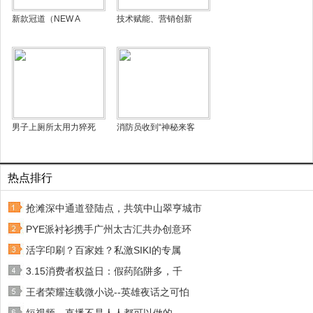
新款冠道（NEW A
技术赋能、营销创新
男子上厕所太用力猝死
消防员收到“神秘来客
热点排行
抢滩深中通道登陆点，共筑中山翠亨城市
PYE派衬衫携手广州太古汇共办创意环
活字印刷？百家姓？私激SIKI的专属
3.15消费者权益日：假药陷阱多，千
王者荣耀连载微小说--英雄夜话之可怕