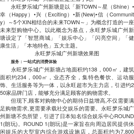
永旺梦乐城广州新塘是以「新TOWN～星（Shine）•
幸（Happy）•兴（Exciting）•新(New)•信（Communit
y）～5个XIN相结合的未来TOWN～」为概念打造的一座
未来型购物中心。以此概念为基点，永旺梦乐城广州新
塘设定了「智慧商城」「娱乐中心」「闪亮空间」「健
康生活」「本地特色」五大主题。
永旺梦乐城广州新塘效果图
服务：一站式的消费体验
永旺梦乐城广州新塘占地面积约138，000㎡，建筑
面积约234，000㎡，业态齐全，集特色餐饮、运动服
饰、生活服务等为一体，以永旺超市为主力店，引进约2
50家品牌门店，能够充分满足顾客的购物需求。
但现下,顾客对购物中心的期待日益增高,不仅需要满
足购物需求,更需要承载社交娱乐的需要。永旺梦乐城广
州新塘不负所望，引进了日本知名综合娱乐中心ROUND
1(朗玩)。ROUND 1(朗玩)是一家旨在向周边居民提供休
闲娱乐的大型室内综合游戏设施店，总面积约为7,800