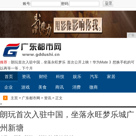
账号:
密码:
注册
广告
推荐：
朗玩首次入驻中国，坐落永旺梦乐
首次公开上映！华为Mate 3
想换手机的可
以再等一等，下个月
首页
资讯
财经
科技
娱乐
汽车
家居
企业
游戏
美食
商讯
消费
微商
主页
>
广东都市网
>
资讯
> 正文
>
朗玩首次入驻中国，坐落永旺梦乐城广
州新塘