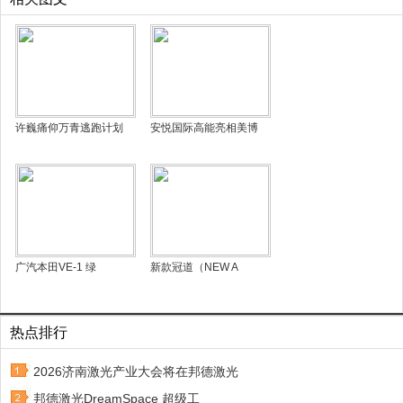
许巍痛仰万青逃跑计划
安悦国际高能亮相美博
广汽本田VE-1 绿
新款冠道（NEW A
热点排行
2026济南激光产业大会将在邦德激光
邦德激光DreamSpace 超级工