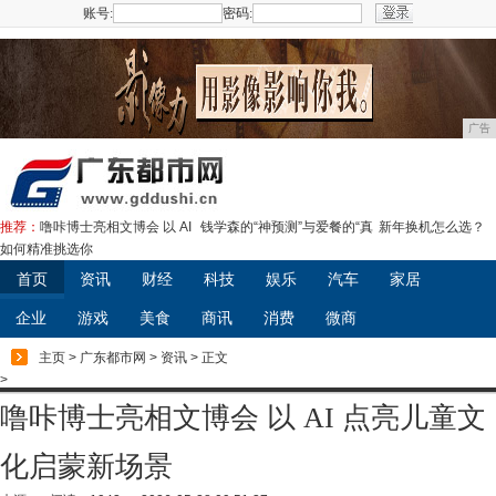
账号:
密码:
注册
广告
推荐：
噜咔博士亮相文博会 以 AI
钱学森的“神预测”与爱餐的“真
新年换机怎么选？
如何精准挑选你
首页
资讯
财经
科技
娱乐
汽车
家居
企业
游戏
美食
商讯
消费
微商
主页
>
广东都市网
>
资讯
> 正文
>
噜咔博士亮相文博会 以 AI 点亮儿童文
化启蒙新场景