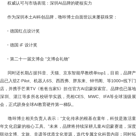
权威认可与市场表现：深圳AI品牌的硬核实力
作为深圳本土AI科创品牌，噜咔博士自面世以来屡获殊荣：
·
德国红点设计奖
·
德国 iF 设计奖
·
第二十一届文博会 “文博会礼物”
同时还长期占据抖音、天猫、京东智能早教榜单top1，目前，品牌
品已入驻Z·Pilot、机器人6S、西西弗、胖东来、钟书阁、等1000+线下门
店，并携手芒果TV《爸爸当家5》担任官方AI启蒙探索官。品牌也已落地
深圳、湛江等多所名校研学实践，亮相CES、MWC、IFA等全球顶级展
会，正式跻身全球AI教育硬件第一梯队。
噜咔博士相关负责人表示：“文化传承的根基在童年，科技是激活
年文化启蒙的核心工具。”未来，品牌将持续深耕儿童AI启蒙赛道，深度
联动文博、文旅、非遗等优质文化资源，迭代专属文化科普内容；同时拓