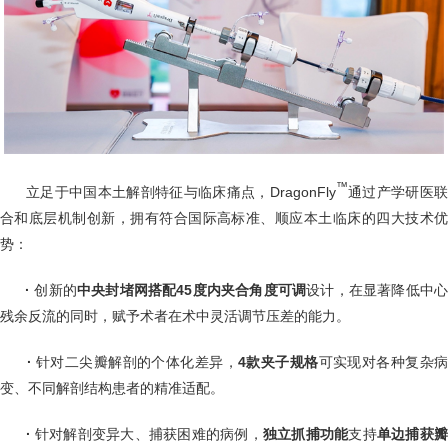
™
立足于中国本土解剖特征与临床痛点，DragonFly
通过产学研医
合和底层机制创新，拥有符合国际高标准、顺应本土临床的四大技术优
势：
·
创新的
中央封堵网搭配45度内夹合角度可调
设计，在显著降低中
残余反流的同时，赋予术者在术中灵活调节压差的能力。
·
针对二尖瓣解剖的个体化差异，
4款夹子规格
可实现对各种复杂
变、不同解剖结构患者的精准适配。
·
针对解剖变异大、捕获困难的病例，
独立抓捕功能
支持
单边捕获