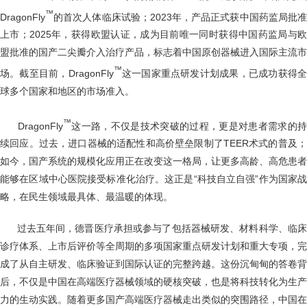
™
DragonFly
的首次人体临床试验；2023年，产品正式获中国药监局批准
上市；2025年，获得欧盟认证，成为目前唯一同时获得中国药监局与欧
盟批准的国产二尖瓣介入治疗产品，标志着中国原创器械进入国际主流市
™
场。截至目前，DragonFly
这一国家重点研发计划成果，已成功获得
球多个国家和地区的市场准入。
™
DragonFly
这一路，不仅是技术突破的过程，更是对患者需求的持
续回应。过去，进口器械的适配性和高价壁垒限制了TEER术式的普及；
如今，国产系统的规模化应用正在改变这一格局，让更多高龄、高危患者
能够在区域中心医院接受标准化治疗。这正是“科技自立自强”作为国家战
略，在民生领域最具体、最温暖的体现。
过去五年间，德晋医疗承担或参与了包括器械研发、材料科学、临床
诊疗体系、上市后评价等全周期的多项国家重点研发计划和重大专项，完
成了从自主研发、临床验证到国际认证的完整跨越。这份沉甸甸的答卷背
后，不仅是中国在高端医疗器械领域的硬核突破，也是将科技转化为生产
力的生动实践。随着更多国产高端医疗器械走出类似的突围路径，中国在