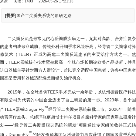
来源:
阅读：1403
2026-05-26 17:21:13
[提要]
国产二尖瓣夹系统的原研之路...
二尖瓣反流是最常见的心脏瓣膜疾病之一，尤其对高龄、合并症复杂
的患者构成致命威胁。传统外科开胸手术风险极高，经导管二尖瓣缘对缘
修复术（TEER）正成为高危二尖瓣反流患者的主要治疗方式之一。然
而，TEER器械核心技术壁垒极高，全球市场长期被欧美产品垄断，并且
进口器械主要针对西方人群设计，难以完全适配中国患者，许多中国患者
因高昂费用和器械适配性差而错失治疗机会。
2015年，在全球首例TEER手术完成十余年后，以杭州德晋医疗科技
有限公司为代表的中国企业迈出了自主研发的第一步。2023年，首个国
™
产TEER器械DragonFly
经导管二尖瓣夹系统获批上市。2026年，随
德晋医疗牵头、总经理张庭超博士担任项目首席科学家的国家重点研发计
划——“经导管二尖瓣瓣膜夹系统的研发”项目通过专家组验收并正式结
™
项，DragonFly
的研发价值和团队科研能力再次获得了国家级背书和