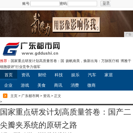
账号:
密码:
注册
广告
推荐：
国家重点研发计划高质量答卷：国
扬帆南美，焕新出海：万脉医疗精
博雅干
细胞获评“行业竞争力领军
首页
资讯
财经
科技
娱乐
汽车
家居
企业
游戏
美食
商讯
消费
微商
主页
>
广东都市网
>
资讯
> 正文
>
国家重点研发计划高质量答卷：国产二
尖瓣夹系统的原研之路