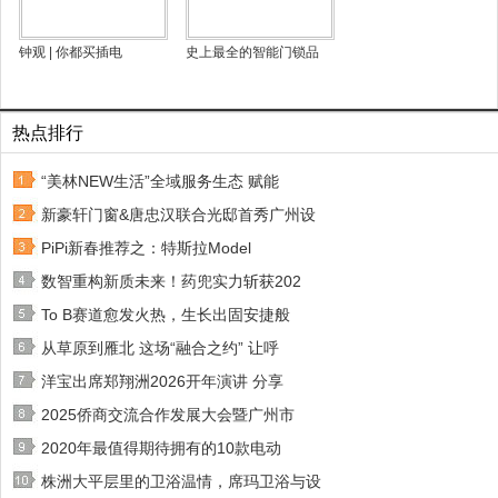
钟观 | 你都买插电
史上最全的智能门锁品
热点排行
“美林NEW生活”全域服务生态 赋能
新豪轩门窗&唐忠汉联合光邸首秀广州设
PiPi新春推荐之：特斯拉Model
数智重构新质未来！药兜实力斩获202
To B赛道愈发火热，生长出固安捷般
从草原到雁北 这场“融合之约” 让呼
洋宝出席郑翔洲2026开年演讲 分享
2025侨商交流合作发展大会暨广州市
2020年最值得期待拥有的10款电动
株洲大平层里的卫浴温情，席玛卫浴与设