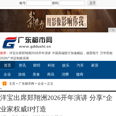
账号:
密码:
注册
广告
推荐：
洋宝出席郑翔洲2026开年演讲
中国高端医疗加速崛起，德晋医疗
万华亮相
2026广州定制家居展
首页
资讯
财经
科技
娱乐
汽车
家居
企业
游戏
美食
商讯
消费
微商
主页
>
广东都市网
>
企业
> 正文
>
洋宝出席郑翔洲2026开年演讲 分享“企
业家权威IP打造