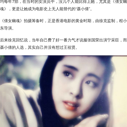
均每年7部，在当时的女演员中，没几个人能比得上她，尤其是《倩女幽
魂》，更是让她成为电影史上无人能替代的“聂小倩”。
《倩女幽魂》拍摄筹备时，正是香港电影的黄金时期，由徐克监制，程小
东导演。
后来徐克回忆说，当年自己费了好一番力气才说服张国荣出演宁采臣，而
聂小倩的人选，其实自己并没有想过王祖贤。