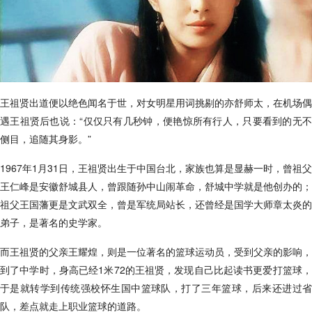
王祖贤出道便以绝色闻名于世，对女明星用词挑剔的亦舒师太，在机场偶
遇王祖贤后也说：“仅仅只有几秒钟，便艳惊所有行人，只要看到的无不
侧目，追随其身影。”
1967年1月31日，王祖贤出生于中国台北，家族也算是显赫一时，曾祖父
王仁峰是安徽舒城县人，曾跟随孙中山闹革命，舒城中学就是他创办的；
祖父王国藩更是文武双全，曾是军统局站长，还曾经是国学大师章太炎的
弟子，是著名的史学家。
而王祖贤的父亲王耀煌，则是一位著名的篮球运动员，受到父亲的影响，
到了中学时，身高已经1米72的王祖贤，发现自己比起读书更爱打篮球，
于是就转学到传统强校怀生国中篮球队，打了三年篮球，后来还进过省
队，差点就走上职业篮球的道路。