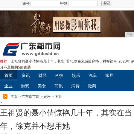
账号:
密码:
注册
广告
推荐：
王祖贤的聂小倩惊艳几十年，其实
看41岁秦岚减龄穿搭，衬衫裙吊
2020年评
分不及格的5部古装
首页
资讯
财经
科技
娱乐
汽车
家居
企业
游戏
美食
商讯
消费
微商
主页
>
广东都市网
>
娱乐
> 正文
>
王祖贤的聂小倩惊艳几十年，其实在当
年，徐克并不想用她