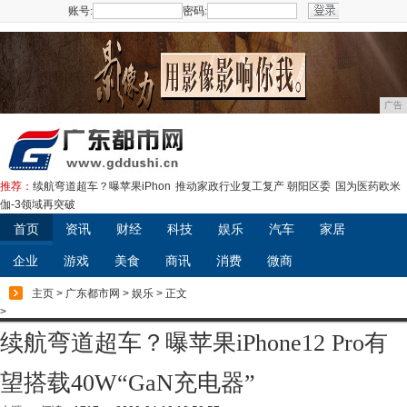
账号:
密码:
注册
广告
推荐：
续航弯道超车？曝苹果iPhon
推动家政行业复工复产 朝阳区委
国为医药欧米
伽-3领域再突破
首页
资讯
财经
科技
娱乐
汽车
家居
企业
游戏
美食
商讯
消费
微商
主页
>
广东都市网
>
娱乐
> 正文
>
续航弯道超车？曝苹果iPhone12 Pro有
望搭载40W“GaN充电器”