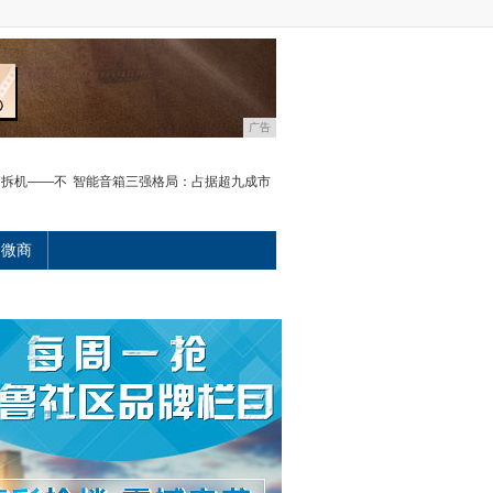
广告
箱拆机——不
智能音箱三强格局：占据超九成市
微商