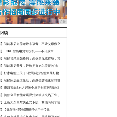
广告
阅读
居】
智能家居为养老带来福音，不让父母做空
居】
TOKIT智能电烤箱拆机——不计成本
居】
智能音箱三强格局：占据超九成市场，其
居】
智能家居普及，轻松拥有比尔盖茨的“未
居】
好家电能上天｜6款黑科技智能家居好物
居】
智能家居品质生活，高颜值智能化冰箱谁
居】
康凯智能&东方冠雅全屋定制家居智能灯
居】
简舒全屋智能家居温州体验店火热开业，
车】
全新大众高尔夫正式下线：其他两厢车请
荐】
9元任看4部电影!招行信用卡“9元