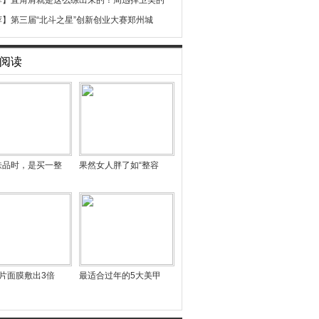
荐】
直角肩就是这么练出来的！周迅捍卫美的
荐】
第三届“北斗之星”创新创业大赛郑州城
阅读
肤品时，是买一整
果然女人胖了如“整容
片面膜敷出3倍
最适合过年的5大美甲