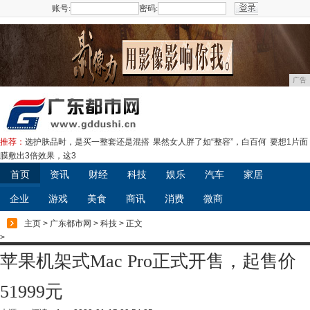
账号:
密码:
注册
广告
推荐：
选护肤品时，是买一整套还是混搭
果然女人胖了如“整容”，白百何
要想1片面
膜敷出3倍效果，这3
首页
资讯
财经
科技
娱乐
汽车
家居
企业
游戏
美食
商讯
消费
微商
主页
>
广东都市网
>
科技
> 正文
>
苹果机架式Mac Pro正式开售，起售价
51999元