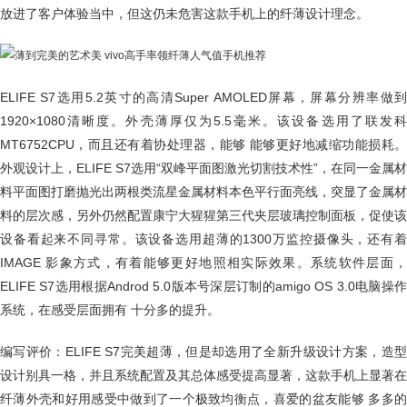
放进了客户体验当中，但这仍未危害这款手机上的纤薄设计理念。
ELIFE S7选用5.2英寸的高清Super AMOLED屏幕，屏幕分辨率做到
1920×1080清晰度。外壳薄厚仅为5.5毫米。该设备选用了联发科
MT6752CPU，而且还有着协处理器，能够 能够更好地减缩功能损耗。
外观设计上，ELIFE S7选用“双峰平面图激光切割技术性”，在同一金属材
料平面图打磨抛光出两根类流星金属材料本色平行面亮线，突显了金属材
料的层次感，另外仍然配置康宁大猩猩第三代夹层玻璃控制面板，促使该
设备看起来不同寻常。该设备选用超薄的1300万监控摄像头，还有着
IMAGE 影象方式，有着能够更好地照相实际效果。系统软件层面，
ELIFE S7选用根据Androd 5.0版本号深层订制的amigo OS 3.0电脑操作
系统，在感受层面拥有 十分多的提升。
编写评价：ELIFE S7完美超薄，但是却选用了全新升级设计方案，造型
设计别具一格，并且系统配置及其总体感受提高显著，这款手机上显著在
纤薄外壳和好用感受中做到了一个极致均衡点，喜爱的盆友能够 多多的