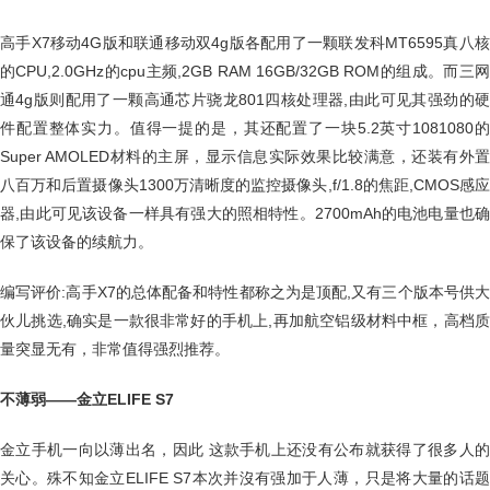
高手X7移动4G版和联通移动双4g版各配用了一颗联发科MT6595真八核
的CPU,2.0GHz的cpu主频,2GB RAM 16GB/32GB ROM的组成。而三网
通4g版则配用了一颗高通芯片骁龙801四核处理器,由此可见其强劲的硬
件配置整体实力。值得一提的是，其还配置了一块5.2英寸1081080的
Super AMOLED材料的主屏，显示信息实际效果比较满意，还装有外置
八百万和后置摄像头1300万清晰度的监控摄像头,f/1.8的焦距,CMOS感应
器,由此可见该设备一样具有强大的照相特性。2700mAh的电池电量也确
保了该设备的续航力。
编写评价:高手X7的总体配备和特性都称之为是顶配,又有三个版本号供大
伙儿挑选,确实是一款很非常好的手机上,再加航空铝级材料中框，高档质
量突显无有，非常值得强烈推荐。
不薄弱——金立ELIFE S7
金立手机一向以薄出名，因此 这款手机上还没有公布就获得了很多人的
关心。殊不知金立ELIFE S7本次并沒有强加于人薄，只是将大量的话题