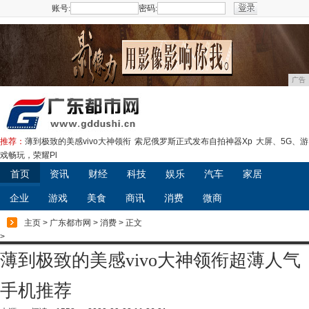
账号:
密码:
注册
广告
推荐：
薄到极致的美感vivo大神领衔
索尼俄罗斯正式发布自拍神器Xp
大屏、5G、游
戏畅玩，荣耀Pl
首页
资讯
财经
科技
娱乐
汽车
家居
企业
游戏
美食
商讯
消费
微商
主页
>
广东都市网
>
消费
> 正文
>
薄到极致的美感vivo大神领衔超薄人气
手机推荐