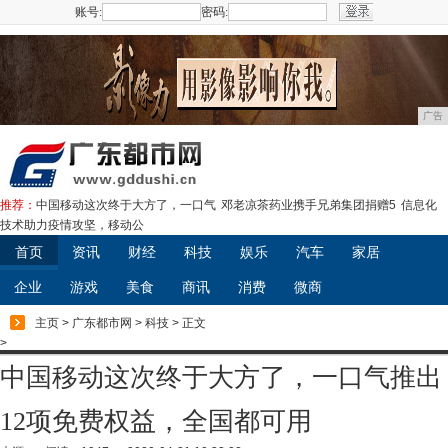
账号:
密码:
注册
广告
推荐：
中国移动这次终于大方了，一口气
邓老凉茶药业携手兄弟集团捐赠5
信息化
技术助力疫情攻坚，移动公
首页
资讯
财经
科技
娱乐
汽车
家居
企业
游戏
美食
商讯
消费
微商
主页
>
广东都市网
>
科技
> 正文
>
中国移动这次终于大方了，一口气推出
12项免费权益，全国都可用