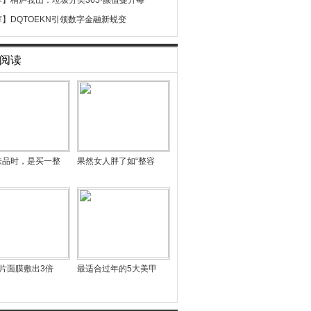
荐】
桐庐莪山：垃圾分类365·颜值提升每
荐】
DQTOEKN引领数字金融新蜕变
阅读
肤品时，是买一整
果然女人胖了如“整容
片面膜敷出3倍
最适合过年的5大美甲