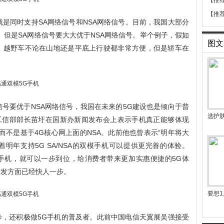
【推
【推
就是同时支持SA网络信号和NSA网络信号。目前，我国大部分
A。但是SA网络信号要大大优于NSA网络信号。举个例子，假如
图文
车，越野车不论在山地还是平底上行驶都非常方便，但是轿车在
信号要优于NSA网络信号，我国在未来的5G建设也是倾向于普
选护
，工信部部长苗圩在国新办新闻发布会上表示手机真正能够体现
而不是基于4G核心网上面的NSA。此前他也曾表示“明年将大
着明年支持5G SA/NSA的双模手机可以提供更完善的体验。
G手机，就可以一步到位，给消费者带来更加实惠便捷的5G体
研发方面已经快人一步。
要想1
一步，还积极做5G手机的普及者。此前中国电信天翼展吴强接受