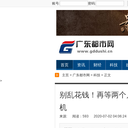
账号:
密码:
首页
资讯
财经
科技
主页
>
广东都市网
>
科技
> 正文
>
别乱花钱！再等两个月
机
来源:
阅读：593
2020-07-02 04:06:24