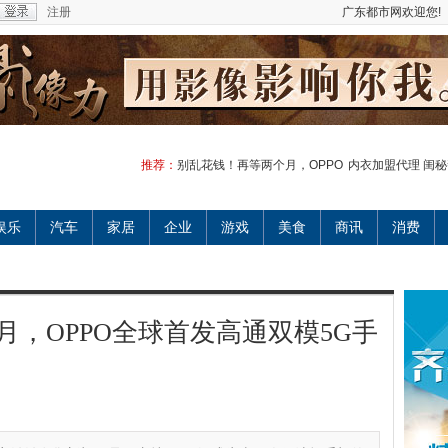
注册
广东都市网欢迎您!
推荐：
别乱花钱！再等两个月，OPPO
内衣加盟代理 闺
娱乐
汽车
家居
企业
游戏
美食
商讯
消费
，OPPO全球首发高通双模5G手