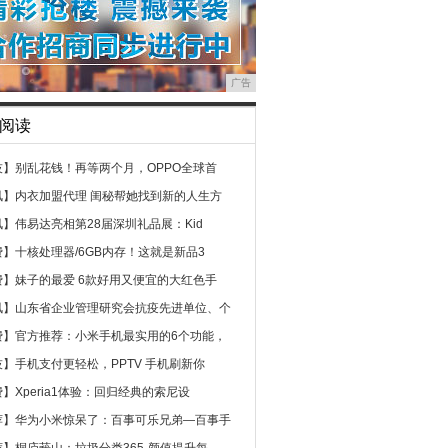
广告
阅读
技】
别乱花钱！再等两个月，OPPO全球首
讯】
内衣加盟代理 闺秘帮她找到新的人生方
讯】
伟易达亮相第28届深圳礼品展：Kid
费】
十核处理器/6GB内存！这就是新品3
费】
妹子的最爱 6款好用又便宜的大红色手
讯】
山东省企业管理研究会抗疫先进单位、个
费】
官方推荐：小米手机最实用的6个功能，
技】
手机支付更轻松，PPTV 手机刷新你
费】
Xperia1体验：回归经典的索尼设
荐】
华为小米惊呆了：百事可乐兄弟—百事手