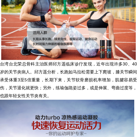
台湾台北荣总骨科主治医师邱方遥临床诊疗发现，近年出现许多30、40
岁的关节炎病人。邱方遥分析，长跑如马拉松需要上下爬坡，膝关节瞬间
承受体重3至5倍重量，长期下来，关节软骨磨损机率增加，肌腱容易受
伤，关节退化就更快；另外，练瑜伽跪姿过多，或是伸展、弯曲过度等，
也跟年轻女性关节炎有关。