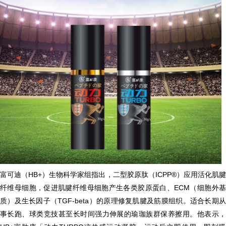
富可迪（HB+）生物科学家组指出，二型胶原肽（ICPP®）应用活化肌腱
纤维母细胞，促进肌腱纤维母细胞产生各类胶原蛋白、ECM（细胞外基
质）及生长因子（TGF-beta）的原理修复肌腱及筋膜组织。适合长期从
事长跑、球类竞技甚至长时间强力伸展的瑜珈族群保养擦用。他表示，