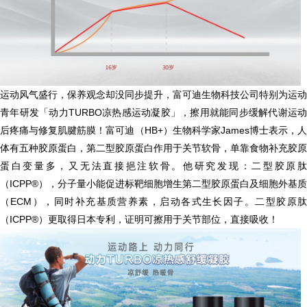
运动风气盛行，保养观念却没同步提升，富可迪生物科技公司特别为运动
青年研发「动力TURBO凉热感运动凝胶」，擦用就能同步缓解代谢运动
后疼痛与修复肌腱筋膜！富可迪（HB+）生物科学家James博士表示，人
体有五种胶原蛋白，第二型胶原蛋白作用于关节软骨，单靠食物补充胶原
蛋白变量多，又无法直接挹注软骨。他研究发现：二型胶原肽
（ICPP®），分子量小能促进标靶细胞增生第二型胶原蛋白及细胞外基质
（ECM），同时补充基质营养素，启动各式生长因子。二型胶原肽
（ICPP®）更取得日本专利，证明可擦用于关节部位，直接吸收！