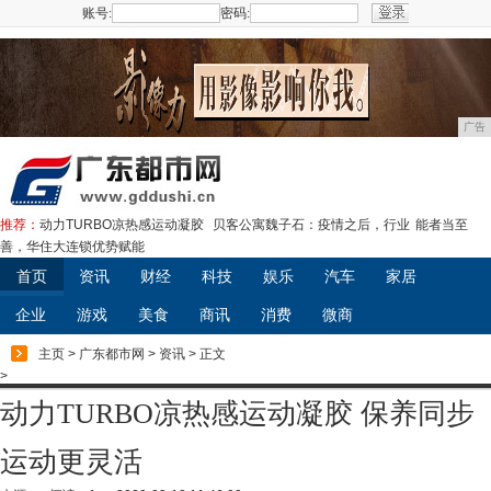
账号:
密码:
注册
广告
推荐：
动力TURBO凉热感运动凝胶
贝客公寓魏子石：疫情之后，行业
能者当至
善，华住大连锁优势赋能
首页
资讯
财经
科技
娱乐
汽车
家居
企业
游戏
美食
商讯
消费
微商
主页
>
广东都市网
>
资讯
> 正文
>
动力TURBO凉热感运动凝胶 保养同步
运动更灵活