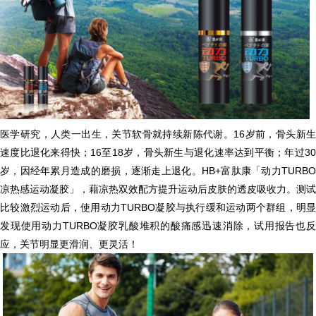
医学研究，人类一出生，关节软骨就持续新陈代谢。16岁前，骨头新生
速度比退化来得快；16至18岁，骨头新生与退化速率达到平衡；年过30
岁，因经年累月造成的磨损，逐渐走上退化。HB+富肽康「动力TURBO
凉热感运动凝胶」，藉凉热双效配方提升运动后皮肤的透皮吸收力。测试
比较激烈运动后，使用动力TURBO凝胶与执行缓和运动两个群组，明显
发现使用动力TURBO凝胶乳酸堆积的酸痛感迅速消除，试用报告也反
应，关节明显更滑润、更灵活！