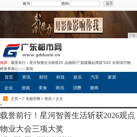
账号:
密码:
注册
广告
推荐：
载誉前行！星河智善生活斩获20
品驰医疗“超级脑起搏器”G10
谷雨润万物，
橙香养身心——美国
首页
资讯
财经
科技
娱乐
汽车
家居
企业
游戏
美食
商讯
消费
微商
主页
>
广东都市网
>
资讯
> 正文
>
载誉前行！星河智善生活斩获2026观点
物业大会三项大奖