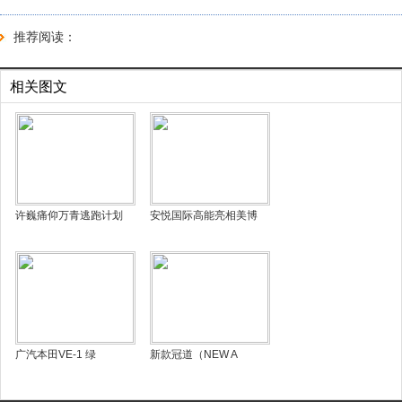
推荐阅读：
相关图文
许巍痛仰万青逃跑计划
安悦国际高能亮相美博
广汽本田VE-1 绿
新款冠道（NEW A