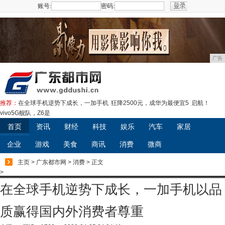
账号:
密码:
注册
广告
推荐：
在全球手机逆势下成长，一加手机
狂降2500元，成华为最便宜5
启航！
vivo5G舰队，Z6是
首页
资讯
财经
科技
娱乐
汽车
家居
企业
游戏
美食
商讯
消费
微商
主页
>
广东都市网
>
消费
> 正文
>
在全球手机逆势下成长，一加手机以品
质赢得国内外消费者尊重