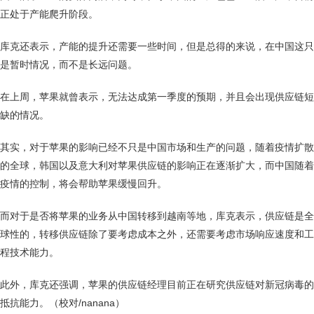
正处于产能爬升阶段。
库克还表示，产能的提升还需要一些时间，但是总得的来说，在中国这只
是暂时情况，而不是长远问题。
在上周，苹果就曾表示，无法达成第一季度的预期，并且会出现供应链短
缺的情况。
其实，对于苹果的影响已经不只是中国市场和生产的问题，随着疫情扩散
的全球，韩国以及意大利对苹果供应链的影响正在逐渐扩大，而中国随着
疫情的控制，将会帮助苹果缓慢回升。
而对于是否将苹果的业务从中国转移到越南等地，库克表示，供应链是全
球性的，转移供应链除了要考虑成本之外，还需要考虑市场响应速度和工
程技术能力。
此外，库克还强调，苹果的供应链经理目前正在研究供应链对新冠病毒的
抵抗能力。（校对/nanana）