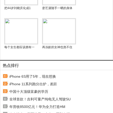
把44岁刘晓庆化成1
娄艺潇随手一晒的身体
每个女生都应该拥有一
再冻龄的女神也熬不住
热点排行
iPhone 6S用了5年，现在想换
iPhone 11系列跑分出炉，差距
中国十大顶级富豪的学历
全球首款！吉利可量产纯电无人驾驶SU
年营收8500亿元！华为全力打造HM