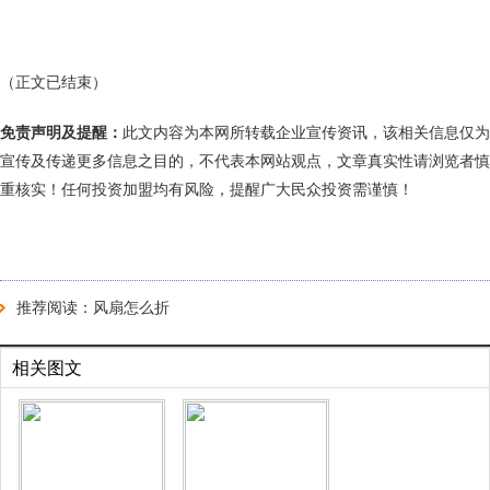
（正文已结束）
免责声明及提醒：
此文内容为本网所转载企业宣传资讯，该相关信息仅为
宣传及传递更多信息之目的，不代表本网站观点，文章真实性请浏览者慎
重核实！任何投资加盟均有风险，提醒广大民众投资需谨慎！
推荐阅读：
风扇怎么折
相关图文