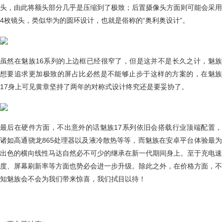
头，由此将额头部分几乎是压缩到了极致；后置摄像头方面则可能会采用
4枚镜头，类似华为的圆环设计，也就是俗称的“奥利奥设计”。
虽然在魅族16系列的上边框已经很窄了，但是这并不是长久之计，魅族
想要追求更加极致的屏占比必然是不能够止步于这样的方案的，在魅族
17身上可见黄章坚持了两年的对称式设计终究还是要妥协了。
最后在硬件方面，不出意外的话魅族17系列依旧会搭载行业顶端配置，
诸如高通骁龙865处理器以及液冷散热等等，而魅族在安卓平台体验最为
出色的横向线性马达自然必不可少的继承在新一代期间身上。至于充电速
度、屏幕刷新率等方面也势必会进一步升级。除此之外，在价格方面，不
知魅族会不会为我们带来惊喜，我们拭目以待！