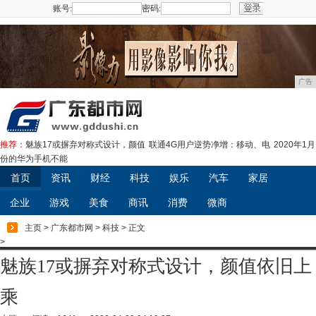
账号:
密码:
注册
广告
推荐：
魅族17或摒弃对称式设计，颜值
联通4G用户逆势净增：移动、电
2020年1月
份的华为手机不能
首页
资讯
财经
科技
娱乐
汽车
家居
企业
游戏
美食
商讯
消费
微商
主页
>
广东都市网
>
科技
> 正文
>
魅族17或摒弃对称式设计，颜值依旧上
乘