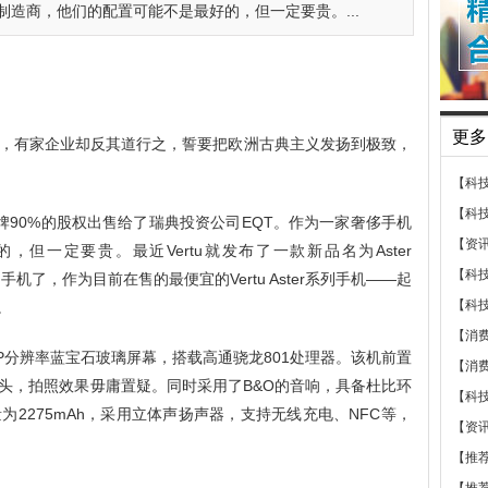
制造商，他们的配置可能不是最好的，但一定要贵。...
更多
，有家企业却反其道行之，誓要把欧洲古典主义发扬到极致，
【科
【科
u品牌90%的股权出售给了瑞典投资公司EQT。作为一家奢侈手机
【资
但一定要贵。最近Vertu就发布了一款新品名为Aster
【科
tu手机了，作为目前在售的最便宜的Vertu Aster系列手机——起
【科
。
【消
.7英寸1080P分辨率蓝宝石玻璃屏幕，搭载高通骁龙801处理器。该机前置
【消
摄像头，拍照效果毋庸置疑。同时采用了B&O的音响，具备杜比环
【科
2275mAh，采用立体声扬声器，支持无线充电、NFC等，
【资
【推