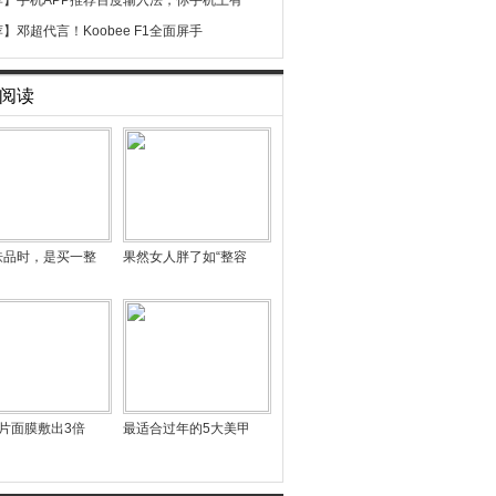
荐】
手机APP推荐百度输入法，你手机上有
荐】
邓超代言！Koobee F1全面屏手
阅读
肤品时，是买一整
果然女人胖了如“整容
片面膜敷出3倍
最适合过年的5大美甲