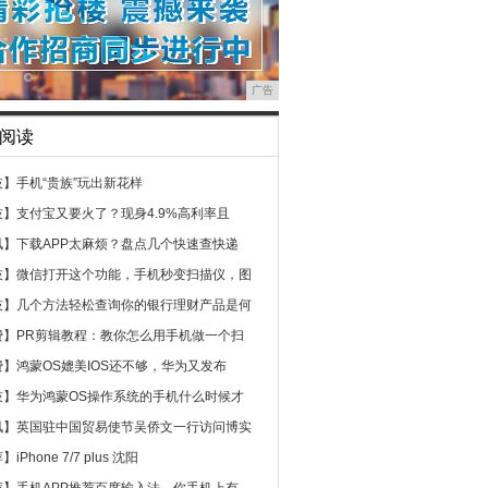
广告
阅读
技】
手机“贵族”玩出新花样
技】
支付宝又要火了？现身4.9%高利率且
讯】
下载APP太麻烦？盘点几个快速查快递
技】
微信打开这个功能，手机秒变扫描仪，图
技】
几个方法轻松查询你的银行理财产品是何
费】
PR剪辑教程：教你怎么用手机做一个扫
费】
鸿蒙OS媲美IOS还不够，华为又发布
技】
华为鸿蒙OS操作系统的手机什么时候才
讯】
英国驻中国贸易使节吴侨文一行访问博实
荐】
iPhone 7/7 plus 沈阳