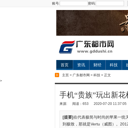
账号:
密码:
首页
资讯
财经
科技
主页
>
广东都市网
>
科技
> 正文
>
手机“贵族”玩出新花
来源:
阅读：653
2020-07-20 11:37:05
[提要]
在代表极简与时尚的苹果一统
到极致，那就是Vertu（威图）。20