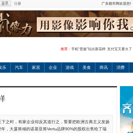
注册
广东都市网欢迎您!
推荐：
手机“贵族”玩出新花样
支付宝又要火了？
娱乐
汽车
家居
企业
游戏
美食
商讯
消费
样
天下之时，有家企业却反其道行之，誓要把欧洲古典主义发扬
12年，大厦将倾的诺基亚将Vertu品牌90%的股权出售给了瑞