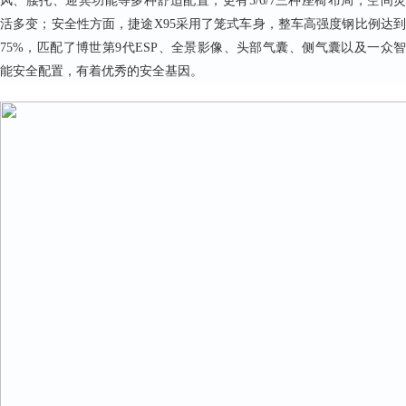
风、腰托、迎宾功能等多种舒适配置，更有5/6/7三种座椅布局，空间灵
活多变；安全性方面，捷途X95采用了笼式车身，整车高强度钢比例达到
75%，匹配了博世第9代ESP、全景影像、头部气囊、侧气囊以及一众智
能安全配置，有着优秀的安全基因。