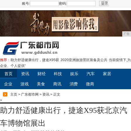
账号:
密码:
注册
广告
推荐：
助力舒适健康出行，捷途X95获
2020亚洲旅游景区装备及公共
当前疫情下,为
企业、个人提供“
首页
资讯
财经
科技
娱乐
汽车
家居
企业
游戏
美食
商讯
消费
微商
主页
>
广东都市网
>
资讯
> 正文
>
助力舒适健康出行，捷途X95获北京汽
车博物馆展出