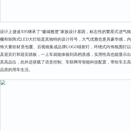
设计上捷途X95继承了“徽城翘楚”家族设计基因，标志性的繁星式进气格
栅和矩阵式LED大灯组是其独特的设计符号，大气优雅也更具豪华感，内
饰大量软材质包覆、后视镜集成品牌LOGO镭射灯，环绕式内饰氛围灯以
及迎宾灯和迎宾踏板，一上车就能体验到高档质感，实用性高也能显示出
其高品位，此外还搭载了语音控制、车联网等智能科技配置，带给车主高
品质的用车生活。