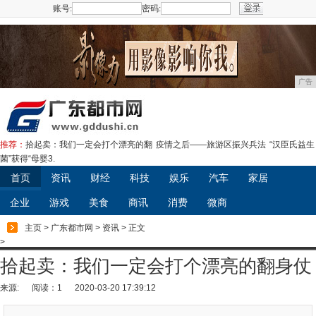
账号:
密码:
注册
广告
推荐：
拾起卖：我们一定会打个漂亮的翻
疫情之后——旅游区振兴兵法
“汉臣氏益生
菌”获得“母婴3.
首页
资讯
财经
科技
娱乐
汽车
家居
企业
游戏
美食
商讯
消费
微商
主页
>
广东都市网
>
资讯
> 正文
>
拾起卖：我们一定会打个漂亮的翻身仗
来源:
阅读：1
2020-03-20 17:39:12