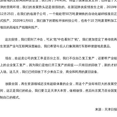
源领域的互联网高科技企业，我们用了5年时间。得益于国家政策支持，也得益于天
津的营商环境，我们的发展势头还是很强劲的。在新冠肺炎疫情发生之前，2019年
12月25日，在我们的临港子公司，一个能处理50万吨废钢铁的自动化破碎线项目正
式投产。2020年1月6日，我们旗下的塑粒环保科技公司，也有个10 万吨废塑料加工
项目的高端生产线顺利投产。
这次疫情，我们受到了冲击，可从“危”中也看到了“机”。我们更加坚定了将传统再
生资源产业与互联网深度融合。我们希望今后人们像滴滴打车那样便捷地卖废品。
现在，拾起卖公司的复工率是百分之百。我们不仅自己复工复产，还要帮产业链
上的企业复工复产，因为我们是他们开工复产的前提──只有旧的回收了，新的才好
入场。这几天，我们已经回收了不少来自工业、商业和民用的废旧设备。
放眼全国，再生资源领域还没有超级体量的企业，而这个产业却有巨大的发展空
间，这正是我们的机会。我们要立足天津大本营，做精做强，然后向京冀乃至全国复
制自己的模式。
来源：天津日报