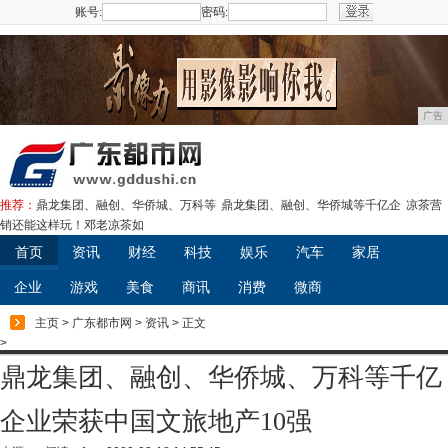
账号:
密码:
注册
广告
推荐：
鼎龙集团、融创、华侨城、万科等
鼎龙集团、融创、华侨城等千亿企
凉茶营
销还能这样玩！邓老凉茶如
首页
资讯
财经
科技
娱乐
汽车
家居
企业
游戏
美食
商讯
消费
微商
主页
>
广东都市网
>
资讯
> 正文
>
鼎龙集团、融创、华侨城、万科等千亿
企业荣获中国文旅地产10强