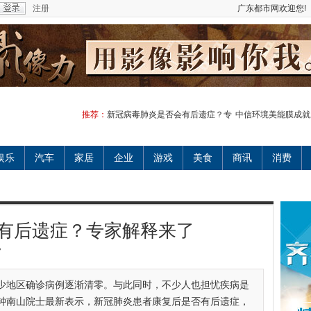
注册
广东都市网欢迎您!
推荐：
新冠病毒肺炎是否会有后遗症？专
中信环境美能膜成就
娱乐
汽车
家居
企业
游戏
美食
商讯
消费
有后遗症？专家解释来了
7
少地区确诊病例逐渐清零。与此同时，不少人也担忧疾病是
钟南山院士最新表示，新冠肺炎患者康复后是否有后遗症，