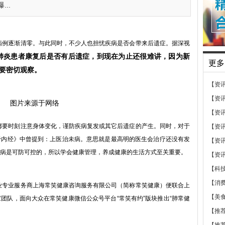
..
例逐渐清零。与此同时，不少人也担忧疾病是否会带来后遗症。据深视
肺炎患者康复后是否有后遗症，到现在为止还很难讲，因为新
更多
要密切观察。
【资
【资
图片来源于网络
【资
要时刻注意身体变化，谨防疾病复发或其它后遗症的产生。同时，对于
【资
帝内经》中曾提到：上医治未病。意思就是最高明的医生会治疗还没有发
【资
病是可防可控的，所以学会健康管理，养成健康的生活方式至关重要。
【资
【科
【消
专业服务商上海常笑健康咨询服务有限公司（简称常笑健康）便联合上
【美
团队，面向大众在常笑健康微信公众号平台“常笑有约”版块推出“肺常健
【推