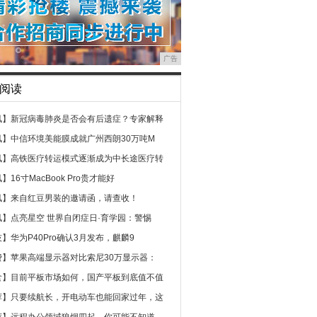
广告
阅读
讯】
新冠病毒肺炎是否会有后遗症？专家解释
讯】
中信环境美能膜成就广州西朗30万吨M
讯】
高铁医疗转运模式逐渐成为中长途医疗转
讯】
16寸MacBook Pro贵才能好
讯】
来自红豆男装的邀请函，请查收！
讯】
点亮星空 世界自闭症日·育学园：警惕
技】
华为P40Pro确认3月发布，麒麟9
费】
苹果高端显示器对比索尼30万显示器：
食】
目前平板市场如何，国产平板到底值不值
荐】
只要续航长，开电动车也能回家过年，这