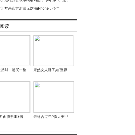
荐】
远程办公领域狼烟四起，你可能不知道，
荐】
苹果官方泄漏无刘海iPhone，今年
阅读
肤品时，是买一整
果然女人胖了如“整容
片面膜敷出3倍
最适合过年的5大美甲