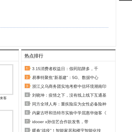
热点排行
3.15消费者权益日：假药陷阱多，千
易事特聚焦“新基建”：5G、数据中心
浙江义乌商务团实地考察中信环境潮南印
刘晓坤：疫情之下，没有线上线下互通基
秘来客
同方全球人寿：重疾险应为女性必备险种
内蒙古呼和浩特市实验中学屈惠华做客《
idooer x孙佳艺合作款发售，带
暖春“战疫”！智能家居和楼宇智能化技