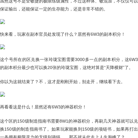
虽然这号不是全敏捷的极限练级属性，不过这样体、敏混加，不仅仅可以
保证输出，还能保证一定的生存能力，还是非常不错的。
快来看，玩家在副本官员处发现了什么？居然有6W3的副本积分！
这个号所在的区兑换一张玲珑宝图需要3000多一点的副本积分，这6W3
的副本积分最少也可以换20张的玲珑宝图，这绝对算是“天降横财”了。
你以为这就结束了？不，这才是刚刚开始，别走开，继续看下去。
再看看这是什么！居然还有6W3的神器积分！
这个区的150级制造指南书需要8W1的神器积分，再刷几天神器就可以兑
换150级的制造指南书了。如果玩家能换到150级的项链书，如果再打出
一条拥有极限灵力的无级别项链……那不就从此走上人生巅峰了？