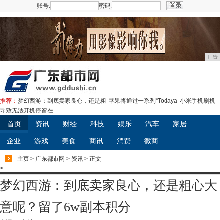
账号:
密码:
注册
广告
推荐：
梦幻西游：到底卖家良心，还是粗
苹果将通过一系列“Todaya
小米手机刷机
导致无法开机停留在
首页
资讯
财经
科技
娱乐
汽车
家居
企业
游戏
美食
商讯
消费
微商
主页
>
广东都市网
>
资讯
> 正文
>
梦幻西游：到底卖家良心，还是粗心大
意呢？留了6w副本积分