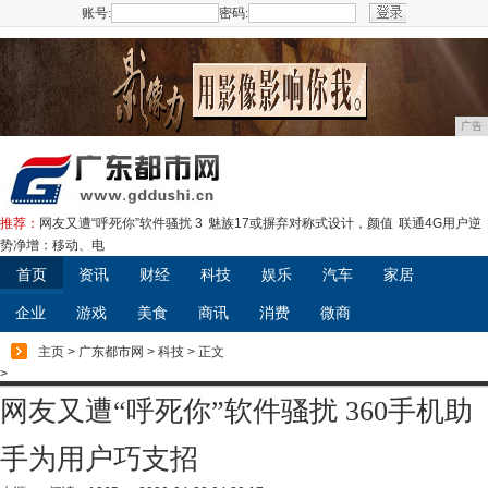
账号:
密码:
注册
广告
推荐：
网友又遭“呼死你”软件骚扰 3
魅族17或摒弃对称式设计，颜值
联通4G用户逆
势净增：移动、电
首页
资讯
财经
科技
娱乐
汽车
家居
企业
游戏
美食
商讯
消费
微商
主页
>
广东都市网
>
科技
> 正文
>
网友又遭“呼死你”软件骚扰 360手机助
手为用户巧支招