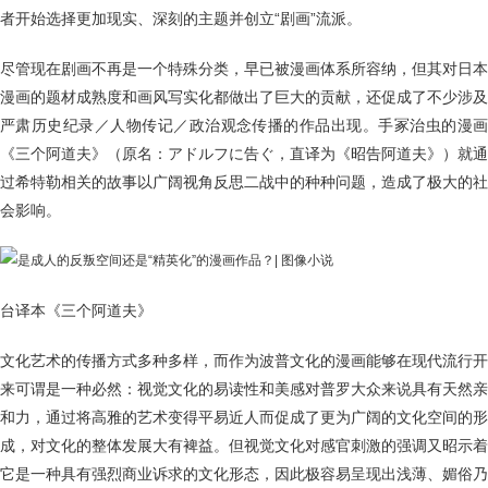
者开始选择更加现实、深刻的主题并创立“剧画”流派。
尽管现在剧画不再是一个特殊分类，早已被漫画体系所容纳，但其对日本
漫画的题材成熟度和画风写实化都做出了巨大的贡献，还促成了不少涉及
严肃历史纪录／人物传记／政治观念传播的作品出现。手冢治虫的漫画
《三个阿道夫》（原名：アドルフに告ぐ，直译为《昭告阿道夫》）就通
过希特勒相关的故事以广阔视角反思二战中的种种问题，造成了极大的社
会影响。
台译本《三个阿道夫》
文化艺术的传播方式多种多样，而作为波普文化的漫画能够在现代流行开
来可谓是一种必然：视觉文化的易读性和美感对普罗大众来说具有天然亲
和力，通过将高雅的艺术变得平易近人而促成了更为广阔的文化空间的形
成，对文化的整体发展大有裨益。但视觉文化对感官刺激的强调又昭示着
它是一种具有强烈商业诉求的文化形态，因此极容易呈现出浅薄、媚俗乃