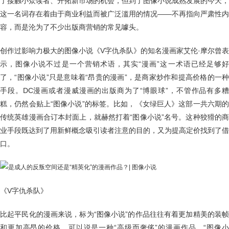
了接触小众读者、开拓新市场的机会，但到了图像小说成熟发展的今天，
这一名词存在着由于商业利益而被广泛滥用的情况——不再指向严肃性内
容，而是沦为了不少出版商营销的常见噱头。
创作过影响力极大的图像小说《V字仇杀队》的知名漫画家艾伦·摩尔曾表
示，图像小说不过是一个营销术语，其实“漫画”这一术语已经足够好
了，“图像小说”只是意味着“昂贵的漫画”，是商家炒作和提高价格的一种
手段。DC漫画或者漫威漫画的出版商为了“博眼球”，不管作品有多糟
糕，仍然会贴上“图像小说”的标签。比如，《女绿巨人》这部一共六期的
传统英雄漫画合订本封面上，就赫然打着“图像小说”名号。这种狡猾的商
业手段既达到了用新鲜概念吸引读者注意的目的，又为提高定价找到了借
口。
《V字仇杀队》
比起平民化的漫画来说，标为“图像小说”的作品往往有着更加精美的装帧
和更加高昂的价格，可以说是一种“高级而奢侈”的漫画作品。“图像小