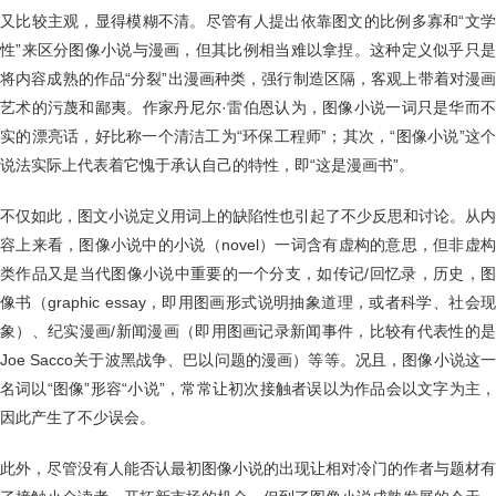
又比较主观，显得模糊不清。尽管有人提出依靠图文的比例多寡和“文学
性”来区分图像小说与漫画，但其比例相当难以拿捏。这种定义似乎只是
将内容成熟的作品“分裂”出漫画种类，强行制造区隔，客观上带着对漫画
艺术的污蔑和鄙夷。作家丹尼尔·雷伯恩认为，图像小说一词只是华而不
实的漂亮话，好比称一个清洁工为“环保工程师”；其次，“图像小说”这个
说法实际上代表着它愧于承认自己的特性，即“这是漫画书”。
不仅如此，图文小说定义用词上的缺陷性也引起了不少反思和讨论。从内
容上来看，图像小说中的小说（novel）一词含有虚构的意思，但非虚构
类作品又是当代图像小说中重要的一个分支，如传记/回忆录，历史，图
像书（graphic essay，即用图画形式说明抽象道理，或者科学、社会现
象）、纪实漫画/新闻漫画（即用图画记录新闻事件，比较有代表性的是
Joe Sacco关于波黑战争、巴以问题的漫画）等等。况且，图像小说这一
名词以“图像”形容“小说”，常常让初次接触者误以为作品会以文字为主，
因此产生了不少误会。
此外，尽管没有人能否认最初图像小说的出现让相对冷门的作者与题材有