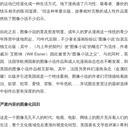
的运动已经退化成一种生活方式。地下漫画成了只与性、吸毒者、廉价的
快乐相关的陈词滥调。”但这种单册出版，故事相对完整的成人性作品显
然给了图像小说不少启示。
自此之后，图像小说的普及愈发明显。成年人的梦从漫画这一传统的青少
年阵营中拔地而起。70年代后期，不少著名漫画纷纷以“图像小说”自居且
独立出版，其中，《与上帝的契约》使“图像小说”的概念广为流传，作者
威尔·艾斯纳（Will Eisner）因此被誉为“图像小说之父”。与此同时，英
国、法国等欧洲国家的图像小说作品和成人化漫画杂志也在不断发展，和
美国的图像小说作品相互影响。其中，法国另类科幻漫画杂志《金属狂
啸》出版并引进美国就是一个绝佳案例。图像小说的作者们尽情描绘着政
治、欲望、犯罪、爱情、背叛、中年危机……并试图在更宽泛的题材选择
中创作出更有深度的内容。
严肃内容的图像化回归
这是一个图像无孔不入的时代。电视、电影、网络上的图片充斥着人们的
生活，整个文化领域也在逐渐向视觉化转型。美国著名文学批评家J·希利