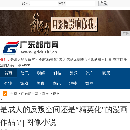
账号:
密码:
注册
广告
推荐：
是成人的反叛空间还是“精英化”
欢迎来到无法随心所欲的成人世界
在美国生
活的人买一部iPhon
首页
资讯
财经
科技
娱乐
汽车
家居
企业
游戏
美食
商讯
消费
微商
主页
>
广东都市网
>
科技
> 正文
>
是成人的反叛空间还是“精英化”的漫画
作品？| 图像小说