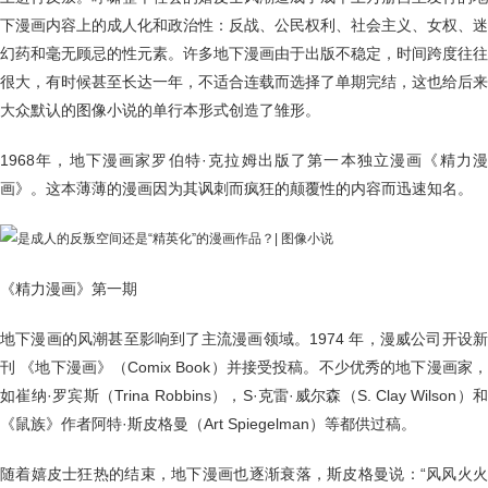
下漫画内容上的成人化和政治性：反战、公民权利、社会主义、女权、迷
幻药和毫无顾忌的性元素。许多地下漫画由于出版不稳定，时间跨度往往
很大，有时候甚至长达一年，不适合连载而选择了单期完结，这也给后来
大众默认的图像小说的单行本形式创造了雏形。
1968年，地下漫画家罗伯特·克拉姆出版了第一本独立漫画《精力漫
画》。这本薄薄的漫画因为其讽刺而疯狂的颠覆性的内容而迅速知名。
《精力漫画》第一期
地下漫画的风潮甚至影响到了主流漫画领域。1974 年，漫威公司开设新
刊 《地下漫画》（Comix Book）并接受投稿。不少优秀的地下漫画家，
如崔纳·罗宾斯（Trina Robbins），S·克雷·威尔森（S. Clay Wilson）和
《鼠族》作者阿特·斯皮格曼（Art Spiegelman）等都供过稿。
随着嬉皮士狂热的结束，地下漫画也逐渐衰落，斯皮格曼说：“风风火火