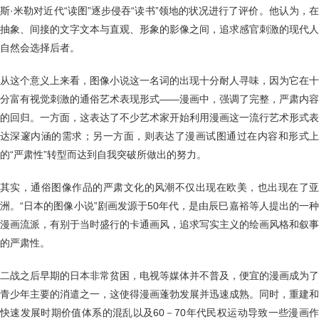
斯·米勒对近代“读图”逐步侵吞“读书”领地的状况进行了评价。他认为，在
抽象、间接的文字文本与直观、形象的影像之间，追求感官刺激的现代人
自然会选择后者。
从这个意义上来看，图像小说这一名词的出现十分耐人寻味，因为它在十
分富有视觉刺激的通俗艺术表现形式——漫画中，强调了完整，严肃内容
的回归。一方面，这表达了不少艺术家开始利用漫画这一流行艺术形式表
达深邃内涵的需求；另一方面，则表达了漫画试图通过在内容和形式上
的“严肃性”转型而达到自我突破所做出的努力。
其实，通俗图像作品的严肃文化的风潮不仅出现在欧美，也出现在了亚
洲。“日本的图像小说”剧画发源于50年代，是由辰巳嘉裕等人提出的一种
漫画流派，有别于当时盛行的卡通画风，追求写实主义的绘画风格和叙事
的严肃性。
二战之后早期的日本非常贫困，电视等媒体并不普及，便宜的漫画成为了
青少年主要的消遣之一，这使得漫画蓬勃发展并迅速成熟。同时，重建和
快速发展时期价值体系的混乱以及60－70年代民权运动导致一些漫画作