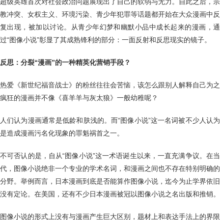
超级英雄首次对社会政治问题展现出了自己的软弱与无力。自此之后，宗
教冲突、女权主义、环境污染、青少年犯罪等话题都开始在大众漫画中反
复出现，被加以讨论。从青少年幻梦和幽默小品中成长起来的漫画，通
过“图像小说”彰显了其成熟锋利的部分：一面反射和反思现实的镜子。
反思：分裂“漫画”的一种精英化营销手段？
热爱《新世纪福音战士》的粉丝往往会苦恼，该怎么跟别人解释自己为之
疯狂的漫画并不像《喜羊羊与灰太狼》一般幼稚呢？
人们认为漫画通常是低龄和肤浅的。而“图像小说”这一名词被不少人认为
是造成漫画污名化现象的罪魁祸首之一。
不可否认的是，自从“图像小说”这一术语诞生以来，一直充满争议。在当
代，图像小说绝非一个专业的学术名词，和漫画之间也不存在特别明确的
分野。举例而言，日本漫画到底是否能算作图像小说，迄今为止学界依旧
没有定论。在美国，还有不少日本漫画被冠以图像小说之名出版和推销。
图像小说的形式上没有与漫画产生巨大区别，题材上和表达手法上的界限