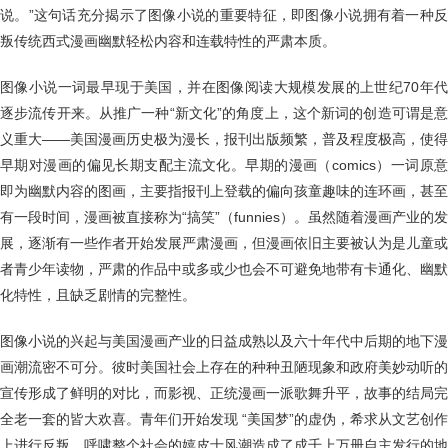
说。”这句话充分揭示了图像小说的重要特征，即图像小说拥有着一种反
叛传统西式漫画幽默轻松内容和连载特性的严肃本质。
图像小说一词最早现于美国，并在图像阅读大规模发展的上世纪70年代
逐步流传开来。从推广一种“新文化”的角度上，这个新词的创造可谓是意
义重大——美国漫画历史极为漫长，报刊出版频繁，普及程度极高，使得
早期对漫画的偏见长期支配主流文化。早期的漫画（comics）一词原意
即为幽默内容的图画，主要指报刊上登载的偏向孩童趣味的连环画，甚至
有一段时间，漫画被直接称为“搞笑”（funnies）。虽然随着漫画产业的发
展，逐渐有一些作者开始发展严肃漫画，但漫画依旧主要被认为是儿童或
者青少年读物，严肃的作品中或多或少也会不可避免地带有卡通化、幽默
化特性，且缺乏剧情的完整性。
图像小说的兴起与美国漫画产业的日益成熟以及六十年代中后期的地下漫
画潮流密不可分。彼时美国社会上存在的种种丑陋现象和政府美妙动听的
宣传形成了鲜明的对比，而影视、正统漫画一派歌舞升平，故事的结局完
全老一套的皆大欢喜。青年们开始发现 “美国梦”的虚伪，希求从文艺创作
上进行反叛。呼啸整个社会的嬉皮士风潮造成了成千上万册自主发行的地