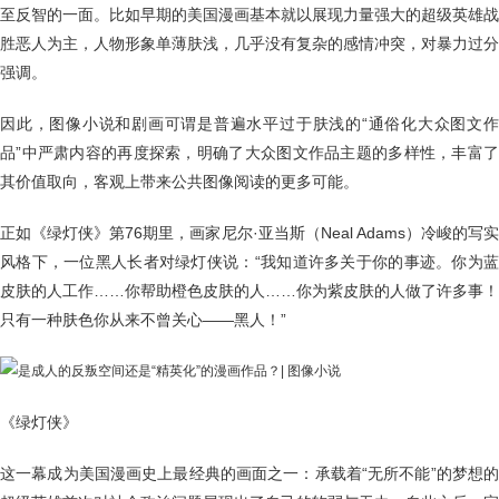
至反智的一面。比如早期的美国漫画基本就以展现力量强大的超级英雄战
胜恶人为主，人物形象单薄肤浅，几乎没有复杂的感情冲突，对暴力过分
强调。
因此，图像小说和剧画可谓是普遍水平过于肤浅的“通俗化大众图文作
品”中严肃内容的再度探索，明确了大众图文作品主题的多样性，丰富了
其价值取向，客观上带来公共图像阅读的更多可能。
正如《绿灯侠》第76期里，画家尼尔·亚当斯（Neal Adams）冷峻的写实
风格下，一位黑人长者对绿灯侠说：“我知道许多关于你的事迹。你为蓝
皮肤的人工作……你帮助橙色皮肤的人……你为紫皮肤的人做了许多事！
只有一种肤色你从来不曾关心——黑人！”
《绿灯侠》
这一幕成为美国漫画史上最经典的画面之一：承载着“无所不能”的梦想的