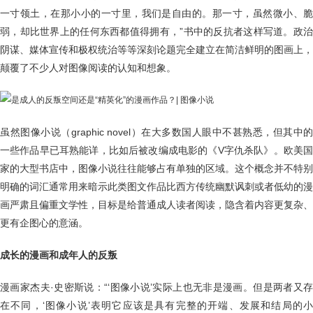
一寸领土，在那小小的一寸里，我们是自由的。那一寸，虽然微小、脆
弱，却比世界上的任何东西都值得拥有，”书中的反抗者这样写道。政治
阴谋、媒体宣传和极权统治等等深刻论题完全建立在简洁鲜明的图画上，
颠覆了不少人对图像阅读的认知和想象。
虽然图像小说（graphic novel）在大多数国人眼中不甚熟悉，但其中的
一些作品早已耳熟能详，比如后被改编成电影的《V字仇杀队》。欧美国
家的大型书店中，图像小说往往能够占有单独的区域。这个概念并不特别
明确的词汇通常用来暗示此类图文作品比西方传统幽默讽刺或者低幼的漫
画严肃且偏重文学性，目标是给普通成人读者阅读，隐含着内容更复杂、
更有企图心的意涵。
成长的漫画和成年人的反叛
漫画家杰夫·史密斯说：“‘图像小说’实际上也无非是漫画。但是两者又存
在不同，‘图像小说’表明它应该是具有完整的开端、发展和结局的小