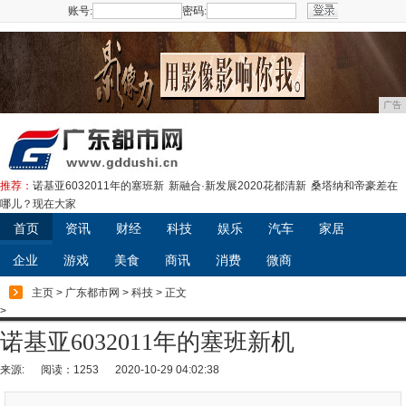
账号:
密码:
注册
广告
推荐：
诺基亚6032011年的塞班新
新融合·新发展2020花都清新
桑塔纳和帝豪差在
哪儿？现在大家
首页
资讯
财经
科技
娱乐
汽车
家居
企业
游戏
美食
商讯
消费
微商
主页
>
广东都市网
>
科技
> 正文
>
诺基亚6032011年的塞班新机
来源:
阅读：1253
2020-10-29 04:02:38