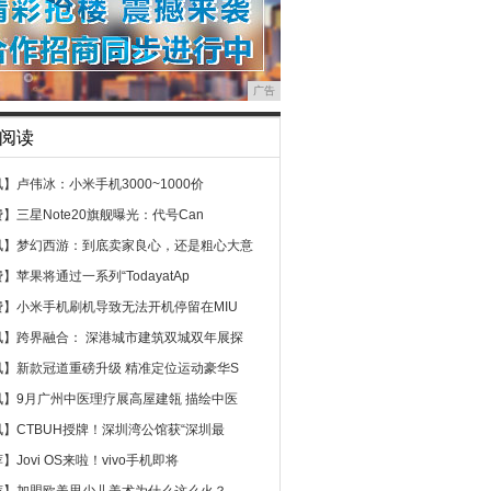
广告
阅读
讯】
卢伟冰：小米手机3000~1000价
费】
三星Note20旗舰曝光：代号Can
讯】
梦幻西游：到底卖家良心，还是粗心大意
费】
苹果将通过一系列“TodayatAp
费】
小米手机刷机导致无法开机停留在MIU
讯】
跨界融合： 深港城市建筑双城双年展探
讯】
新款冠道重磅升级 精准定位运动豪华S
讯】
9月广州中医理疗展高屋建瓴 描绘中医
讯】
CTBUH授牌！深圳湾公馆获“深圳最
荐】
Jovi OS来啦！vivo手机即将