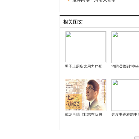
相关图文
男子上厕所太用力猝死
消防员收到“神
成龙再唱《壮志在我胸
共度书香雅韵中