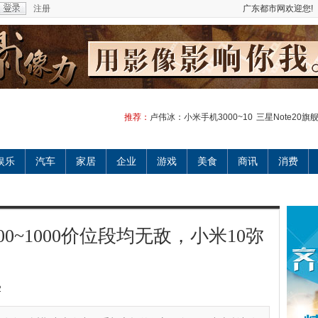
注册
广东都市网欢迎您!
推荐：
卢伟冰：小米手机3000~10
三星Note20
娱乐
汽车
家居
企业
游戏
美食
商讯
消费
0~1000价位段均无敌，小米10弥
2