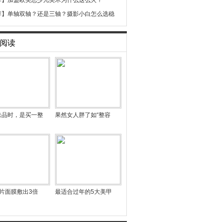
荐】
加盟欧美思少儿美术为什么这么火？
荐】
单轴双轴？还是三轴？摄影小白怎么选稳
阅读
肤品时，是买一整
果然女人胖了如“整容
片面膜敷出3倍
最适合过年的5大美甲