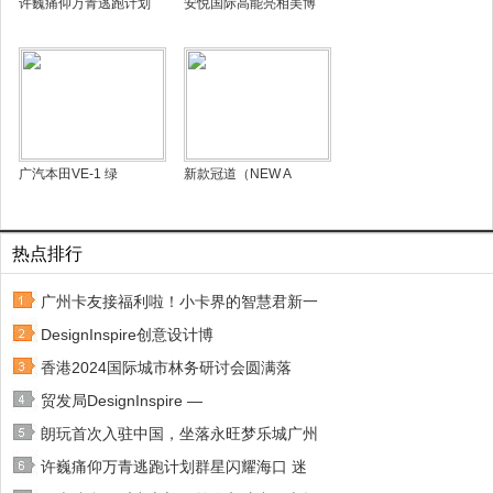
许巍痛仰万青逃跑计划
安悦国际高能亮相美博
广汽本田VE-1 绿
新款冠道（NEW A
热点排行
广州卡友接福利啦！小卡界的智慧君新一
DesignInspire创意设计博
香港2024国际城市林务研讨会圆满落
贸发局DesignInspire —
朗玩首次入驻中国，坐落永旺梦乐城广州
许巍痛仰万青逃跑计划群星闪耀海口 迷