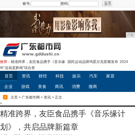
账号:
密码:
注册
广告
推荐：
精准跨界，友臣食品携手《音乐缘
国民运动品牌鸿星尔克星耀发布
2024
年“这就是黔南”综合形
首页
资讯
财经
科技
娱乐
汽车
家居
企业
游戏
美食
商讯
消费
微商
主页
>
广东都市网
>
资讯
> 正文
>
精准跨界，友臣食品携手《音乐缘计
划》，共启品牌新篇章