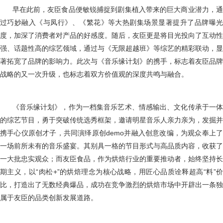
早在此前，友臣食品便敏锐捕捉到剧集植入带来的巨大商业潜力，
过巧妙融入《与凤行》、《繁花》等大热剧集场景显著提升了品牌曝光
度，加深了消费者对产品的好感度。随后，友臣更是将目光投向了互动性
强、话题性高的综艺领域，通过与《无限超越班》等综艺的精彩联动，显
著拓宽了品牌的影响力。此次与《音乐缘计划》的携手，标志着友臣品牌
战略的又一次升级，也标志着双方价值观的深度共鸣与融合。
《音乐缘计划》，作为一档集音乐艺术、情感输出、文化传承于一
的综艺节目，勇于突破传统选秀框架，邀请明星音乐人亲力亲为，发掘并
携手心仪原创才子，共同演绎原创demo并融入创意改编，为观众奉上了
一场前所未有的音乐盛宴。其别具一格的节目形式与高品质内容，收获了
一大批忠实观众；而友臣食品，作为烘焙行业的重要推动者，始终坚持长
期主义，以“肉松+”的烘焙理念为核心战略，用匠心品质诠释超高“料”价
比，打造出了无数经典爆品，成功在竞争激烈的烘焙市场中开辟出一条独
属于友臣的品类创新发展道路。