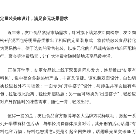
定量装美味设计，满足多元场景需求
近年来，友臣食品紧贴市场需求，针对旗下诸如友臣肉松饼、友臣
松+芋泥面包等明星品类推出了相应的定量装形式，将传统散装食品转化
为更易携带、便于选购的零售包装。以多元化的产品规格策略精准匹配旅
行、聚会等消费场景，让广大消费者随时随地乐享品质生活。
正值开学季，友臣食品线上线下双渠道同步发力，焕新推出“友臣
料包”，集中整合多款热销产品，丰富又便捷。该包装双面设计，自如切
换校里校外不同场景：一面专为“开学搭子”设计，与师生共享友臣有料
包，拉近彼此距离，轻松开启话题；另一面可转换为“出游搭子”，轻松应
对户外探险时的味蕾需求，随性一背，轻装出行。
值得一提的是，友臣食品官方微博与各大品牌方花样联动，掀起一
列开学季有料包活动，与年轻消费群体深度对话，其开创的活动话题#有
料包容万物，好料包您满意#更是引起全网热聊，话题曝光量突破65万