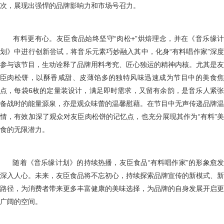
次，展现出强悍的品牌影响力和市场号召力。
有料更有心。友臣食品始终坚守“肉松+”烘焙理念，并在《音乐缘
划》中进行创新尝试，将音乐元素巧妙融入其中，化身“有料唱作家”深度
参与该节目，生动诠释了品牌用料考究、匠心独运的精神内核。尤其是友
臣肉松饼，以酥香咸甜、皮薄馅多的独特风味迅速成为节目中的美食焦
点，每袋6枚的定量装设计，满足即时需求，又留有余韵，是音乐人紧张
备战时的能量源泉，亦是观众味蕾的温馨慰藉。在节目中无声传递品牌温
情，有效加深了观众对友臣肉松饼的记忆点，也充分展现其作为“有料”美
食的无限潜力。
随着《音乐缘计划》的持续热播，友臣食品“有料唱作家”的形象愈
深入人心。未来，友臣食品将不忘初心，持续探索品牌宣传的新模式、新
路径，为消费者带来更多丰富健康的美味选择，为品牌的自身发展开启更
广阔的空间。