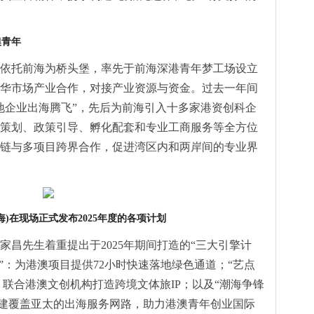
澳青
年
依托前海为桥头堡，率先于前海深港青年梦工场设立
华市场产业合作，对接产业资源与资金。过去一年间
地企业出海腾飞”，先后为前海引入十多家港资创科企
策划、政策引导、孵化配套和专业工商服务等全方位
链与多项目跨界合作，促进湾区内和两岸间的专业界
海
)
在现场正式发布
2025
年度的各项计划
家昌先生着重提出于2025年期间打造的“三大引擎计
”：为港澳项目提供72小时快速落地绿色通道；“艺点
”：联合港澳文创机构打造跨境文体旅IP；以及“潮海争锋
构建覆盖亚太的出海服务网路，助力港澳青年创业国际