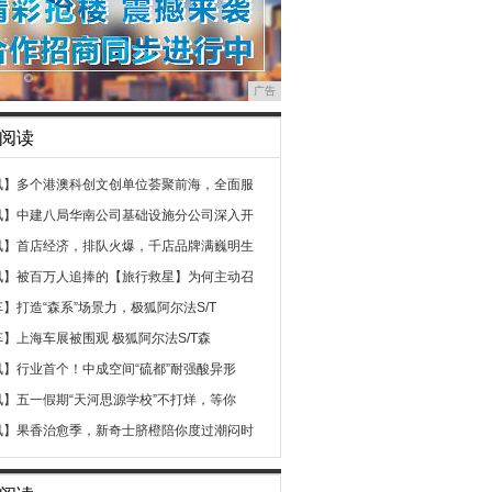
广告
阅读
讯】
多个港澳科创文创单位荟聚前海，全面服
讯】
中建八局华南公司基础设施分公司深入开
讯】
首店经济，排队火爆，千店品牌满巍明生
讯】
被百万人追捧的【旅行救星】为何主动召
车】
打造“森系”场景力，极狐阿尔法S/T
车】
上海车展被围观 极狐阿尔法S/T森
讯】
行业首个！中成空间“硫都”耐强酸异形
讯】
五一假期“天河思源学校”不打烊，等你
讯】
果香治愈季，新奇士脐橙陪你度过潮闷时