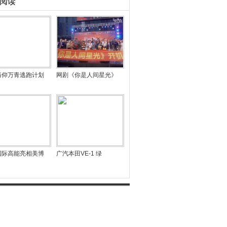
阅读
痛仰万青逃跑计划
网剧《你是人间星光》
国际高能亮相美博
广汽本田VE-1 绿