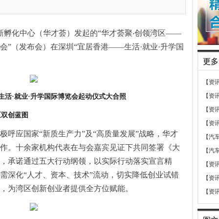
荟创新孵化中心（华才荟）发起的“华才荟聚‧创领湾区——
布会”（发布会）在深圳“宜居香港——生活·就业·升学国
更多
【资
【资
生活·就业·升学国际博览会起动仪式大合照
【资
区双创蓝图
【资
极呼应国家“新质生产力”及“高质量发展”战略，华才
【汽
作。十余家机构代表在与会嘉宾见证下共同签署《大
【汽
，承诺通过五大行动纲领，以实际行动落实宣言精
【资
需深化“人才、资本、技术”流动，切实降低创业试错
【资
，为湾区创新创业者提供全方位赋能。
【资