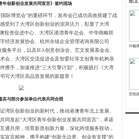
图文
青年创新创业发展共同宣言》签约现场
升学国际博览会”的重磅环节，发布会已成功高效搭建了战
感受到了大湾区创新创业的澎湃活力，彰显了大湾
港澳投资促进中心、大湾区港漂青年总会、中华商略联
字经济发展协会、杭州永续企业管理谘询有限公司
许巍
科创业服务平台，以及IEA创意创业会、艺文发展基金会、
术会、大湾区交流促进会及智爱社等文创青年机构亲
伴携手，加速推进“三大引擎计划”，积极践行《大湾
书写大湾区高品质发展的新篇章！
安悦
嘉宾与部分参加单位代表共同合照
证湾区创新创业的新时代，推动港澳青年北上发展、
共同发起“大湾区青年创新创业发展共同宣言”，承诺
互通共用，培育新质创新力量，深化跨境服务联动，
实宣言精神，携手构建“创新无边界、创业有支撑”的