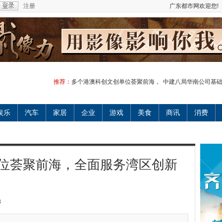
注册
广东都市网欢迎您!
推荐：
多个港澳科创文创单位荟聚前海，
中建八局华南公司基
娱乐
汽车
家居
企业
游戏
美食
商讯
消费
位荟聚前海，全面服务湾区创新
3