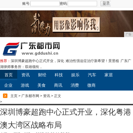
账号:
密码:
注册
广告
推荐：
深圳博豪超跑中心正式开业，深化
难治性强迫症治疗新希望！景昱植
广东广
湖律师事务所：双雄领衔，
首页
资讯
财经
科技
娱乐
汽车
家居
企业
游戏
美食
商讯
消费
微商
主页
>
广东都市网
>
资讯
> 正文
>
深圳博豪超跑中心正式开业，深化粤港
澳大湾区战略布局