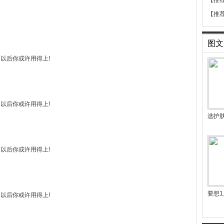
【推
【推
图文
选护
要想1