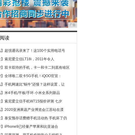
广告
阅读
讯】
超强通讯录来了！这100个实用电话号
技】
索尼爱立信LT18i，2011年令人
费】
双卡双待的手机，卡一和卡二到底有啥区
费】
全球唯二双卡5G手机！iQOO官宣：
讯】
手机网速比“蜗牛”还慢？这样设置，让
讯】
米4手机/平板/手环 小米全系列新品
技】
索尼爱立信手机W715报价评测 七夕
讯】
2020亚洲果蔬产业博览会江苏站在溧
技】
泰安预存话费赠手机活动热 手机坏了仍
荐】
iPhone9已经量产苹果和比亚迪合