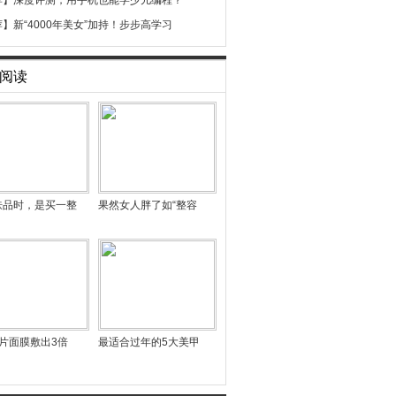
荐】
深度评测，用手机也能学少儿编程？
荐】
新“4000年美女”加持！步步高学习
阅读
肤品时，是买一整
果然女人胖了如“整容
片面膜敷出3倍
最适合过年的5大美甲