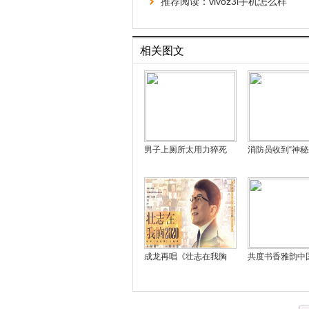
推荐阅读：
vivoz3i手机怎么样
相关图文
男子上厕所太用力猝死
消防员收到“神
成龙再唱《壮志在我胸
共度书香雅韵中