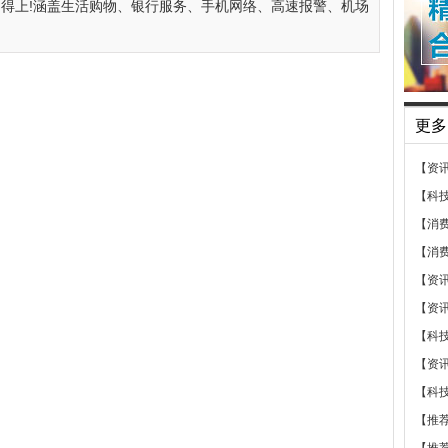
用得上!涵盖生活购物、银行服务、手机网络、高速报警、机场
更多
【资
【科
【消
【消
【资
【资
【科
【资
【科
【推