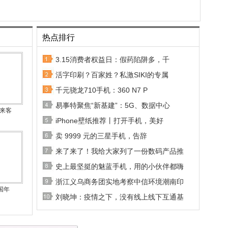
热点排行
3.15消费者权益日：假药陷阱多，千
活字印刷？百家姓？私激SIKI的专属
千元骁龙710手机：360 N7 P
易事特聚焦“新基建”：5G、数据中心
秘来客
iPhone壁纸推荐丨打开手机，美好
卖 9999 元的三星手机，告辞
来了来了！我给大家列了一份数码产品推
史上最坚挺的魅蓝手机，用的小伙伴都嗨
浙江义乌商务团实地考察中信环境潮南印
国年
刘晓坤：疫情之下，没有线上线下互通基