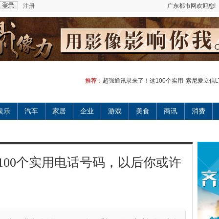
注册
广东都市网欢迎您!
推荐：
超强通讯录来了！这100个实用
索尼爱立信LT
娱乐
汽车
家居
企业
游戏
美食
商讯
消费
100个实用电话号码，以后你或许