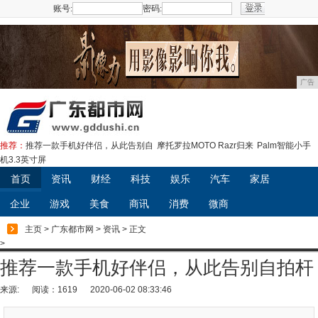
账号:
密码:
注册
广告
推荐：
推荐一款手机好伴侣，从此告别自
摩托罗拉MOTO Razr归来
Palm智能小手
机3.3英寸屏
首页
资讯
财经
科技
娱乐
汽车
家居
企业
游戏
美食
商讯
消费
微商
主页
>
广东都市网
>
资讯
> 正文
>
推荐一款手机好伴侣，从此告别自拍杆
来源:
阅读：1619
2020-06-02 08:33:46