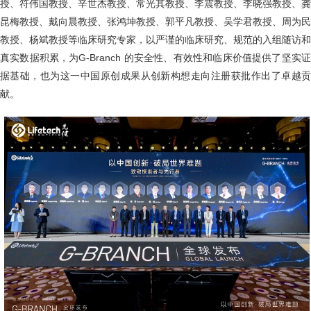
授、符伟国教授、辛世杰教授、常光其教授、李震教授、李晓强教授、龚
昆梅教授、戴向晨教授、张鸿坤教授、郭平凡教授、吴学君教授、周为民
教授、杨斌教授等临床研究专家，以严谨的临床研究、规范的入组随访和
真实数据积累，为G-Branch 的安全性、有效性和临床价值提供了坚实证
据基础，也为这一中国原创成果从创新构想走向注册获批作出了卓越贡
献。