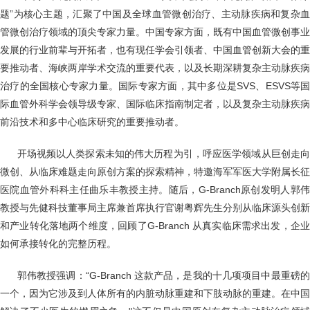
题”为核心主题，汇聚了中国及全球血管微创治疗、主动脉疾病和复杂血
管微创治疗领域的顶尖专家力量。中国专家方面，既有中国血管微创事业
发展的行业前辈与开拓者，也有现任学会引领者、中国血管创新大会的重
要推动者、海峡两岸学术交流的重要代表，以及长期深耕复杂主动脉疾病
治疗的全国核心专家力量。国际专家方面，其中多位是SVS、ESVS等国
际血管外科学会领导级专家、国际临床指南制定者，以及复杂主动脉疾病
前沿技术和多中心临床研究的重要推动者。
开场视频以人类探索未知的伟大历程为引，呼应医学领域从巨创走
微创、从临床难题走向原创方案的探索精神，特邀海军军医大学附属长征
医院血管外科科主任曲乐丰教授主持。随后，G-Branch原创发明人郭伟
教授与先健科技董事局主席兼首席执行官谢粤辉先生分别从临床源头创新
和产业转化落地两个维度，回顾了G-Branch 从真实临床需求出发，企业
如何承接转化的完整历程。
郭伟教授强调：“G-Branch 这款产品，是我的十几项项目中最重磅
一个，因为它涉及到人体所有的内脏动脉重建和下肢动脉的重建。在中国