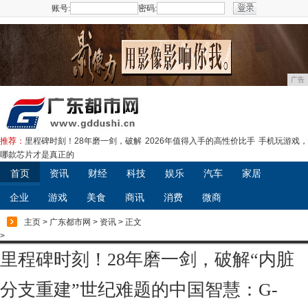
账号:
密码:
注册
广告
推荐：
里程碑时刻！28年磨一剑，破解
2026年值得入手的高性价比手
手机玩游戏，
哪款芯片才是真正的
首页
资讯
财经
科技
娱乐
汽车
家居
企业
游戏
美食
商讯
消费
微商
主页
>
广东都市网
>
资讯
> 正文
>
里程碑时刻！28年磨一剑，破解“内脏
分支重建”世纪难题的中国智慧：G-