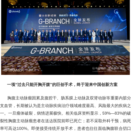
一项“过去只能开胸开腹”的巨创手术，终于迎来中国创新方案
胸腹主动脉瘤因累及腹腔干、肠系膜上动脉及双肾动脉等重要内脏
支血管，长期被认为是主动脉疾病治疗领域难度最高、风险最大的疾病之
一。一旦瘤体破裂，病情进展极快。相关临床资料显示，59%—83%的破
裂性胸腹主动脉瘤患者在送达医院前即已死亡；若不采取外科干预，病死
率可高达100%。即便接受传统开放手术，患者也往往面临胸腹联合切口