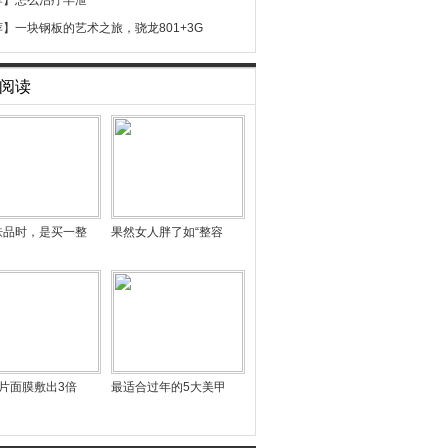
荐】
怎么治疗早泄
荐】
一块钢板的艺术之旅，骁龙801+3G
阅读
肤品时，是买一整
果然女人胖了如“整容
片面膜敷出3倍
最适合过年的5大美甲