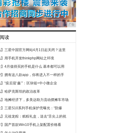
广告
阅读
讯】
三星中国官方网站4月1日起关闭？这里
讯】
用手机开发thinkphp网站之环境
技】
4月值得买的手机是什么 基本都可以用
费】
拥有这八款app，你将进入不一样的手
讯】
“疫后迎‘鑫’”：区块链+中小微企业
讯】
哈萨克斯坦的政治改革
讯】
地摊经济下，多美达助力流动摆摊车市场
技】
三星S10系列手机保护壳曝光：“防爆
讯】
元祖龙粽：糕粽礼盒，送去“舌尖上的祝
荐】
国产首款Win10手机上架配置价格看