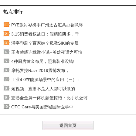
热点排行
PYE派衬衫携手广州太古汇共办创意环
3.15消费者权益日：假药陷阱多，千
活字印刷？百家姓？私激SIKI的专属
王者荣耀连载微小说--英雄夜话之可怕
4种厨房黄金布局，照着装准没错!
摩托罗拉Razr 2019震撼发布，
工业4.0在能源场景中的应用（三）：
短视频、直播不是人人都可以做的
宏碁全金属一体机颜值惊艳：比手机还薄
QTC Care与美国费城国际医学中
返回首页