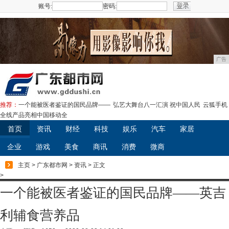
账号:
密码:
注册
广告
推荐：
一个能被医者鉴证的国民品牌——
弘艺大舞台八一汇演 祝中国人民
云狐手机
全线产品亮相中国移动全
首页
资讯
财经
科技
娱乐
汽车
家居
企业
游戏
美食
商讯
消费
微商
主页
>
广东都市网
>
资讯
> 正文
>
一个能被医者鉴证的国民品牌——英吉
利辅食营养品