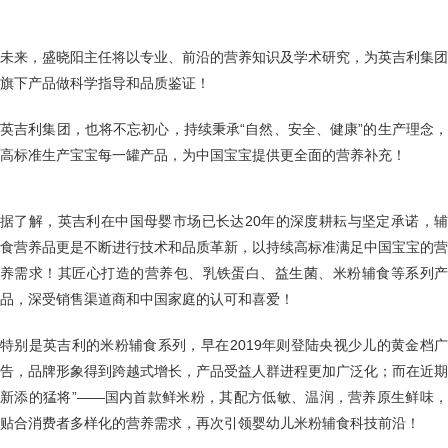
未来，盛晓阳主任将以专业、前沿的营养知识及学术研究，为英吉利集团
旗下产品做科学指导和品质鉴证！
英吉利集团，也将不忘初心，持续秉承
“自然、安全、健康”的生产理念，
高标准生产宝宝每一罐产品，为中国宝宝提供更全面的营养补充！
据了解，英吉利在中国母婴市场已长达
20年的深度耕耘与坚定承诺，
食营养品更是不断进行技术和品质革新，以持续高标准满足中国宝宝的营
养需求！其匠心打造的营养包、乳铁蛋白、益生菌、米粉辅食等系列产
品，深受销售渠道商和中国家庭的认可和喜爱！
特别是英吉利的米粉辅食系列，早在
2019年则登陆央视少儿的黄金档
告，品牌形象得到跨越式增长，产品受益人群进程更加广泛化；而在
近期
新添的猛将
”——国内首款鲜米粉，其配方低敏、温润，营养原生鲜味
贴合消费者多样化的营养需求，再次引领婴幼儿米粉辅食科技前沿！