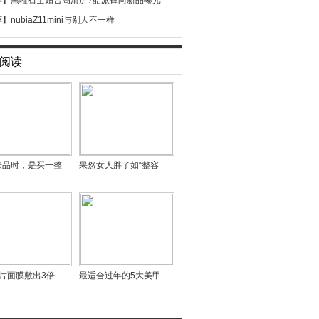
荐】
黑曜石全贴合高清屏?酷派锋尚新品曝光
荐】
nubiaZ11mini与别人不一样
阅读
肤品时，是买一整
果然女人胖了如“整容
片面膜敷出3倍
最适合过年的5大美甲