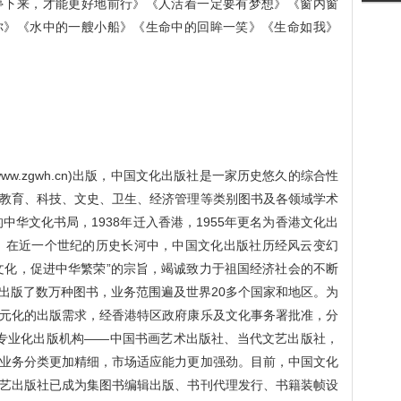
停下来，才能更好地前行》《人活着一定要有梦想》《窗内窗
你》《水中的一艘小船》《生命中的回眸一笑》《生命如我》
w.zgwh.cn)出版，中国文化出版社是一家历史悠久的综合性
教育、科技、文史、卫生、经济管理等类别图书及各领域学术
中华文化书局，1938年迁入香港，1955年更名为香港文化出
社。在近一个世纪的历史长河中，中国文化出版社历经风云变幻
文化，促进中华繁荣”的宗旨，竭诚致力于祖国经济社会的不断
出版了数万种图书，业务范围遍及世界20多个国家和地区。为
元化的出版需求，经香港特区政府康乐及文化事务署批准，分
旗下专业化出版机构——中国书画艺术出版社、当代文艺出版社，
业务分类更加精细，市场适应能力更加强劲。目前，中国文化
艺出版社已成为集图书编辑出版、书刊代理发行、书籍装帧设