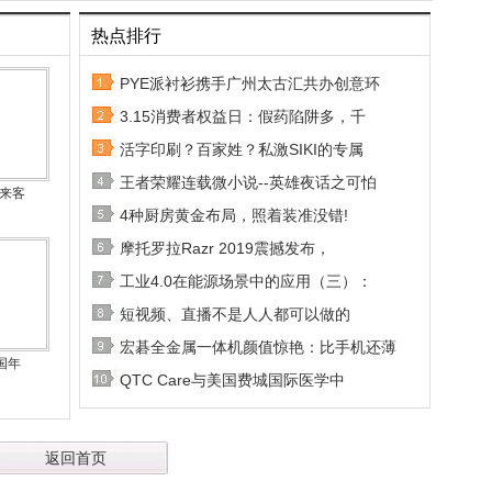
热点排行
PYE派衬衫携手广州太古汇共办创意环
3.15消费者权益日：假药陷阱多，千
活字印刷？百家姓？私激SIKI的专属
王者荣耀连载微小说--英雄夜话之可怕
秘来客
4种厨房黄金布局，照着装准没错!
摩托罗拉Razr 2019震撼发布，
工业4.0在能源场景中的应用（三）：
短视频、直播不是人人都可以做的
宏碁全金属一体机颜值惊艳：比手机还薄
国年
QTC Care与美国费城国际医学中
返回首页