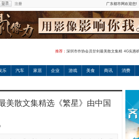
注册
广东都市网欢迎您!
推荐：
深圳市作协会员甘剑最美散文集精
4G实惠
娱乐
汽车
家居
企业
游戏
美食
商讯
消费
最美散文集精选《繁星》由中国
0