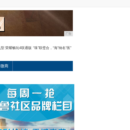
广告
机型 荣耀畅玩4联通版
“珠”联璧合，“海”纳名“医”
微商