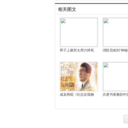
相关图文
男子上厕所太用力猝死
消防员收到“神
成龙再唱《壮志在我胸
共度书香雅韵中