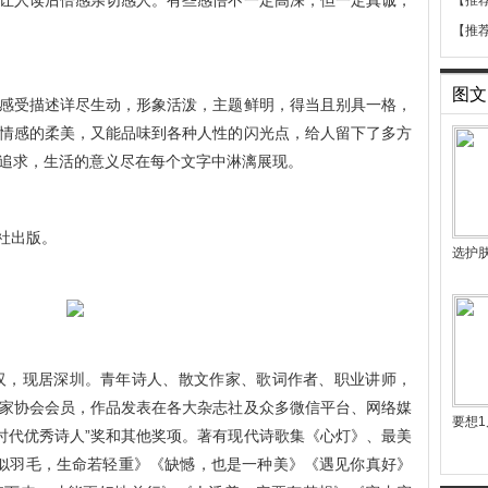
让人读后倍感亲切感人。有些感悟不一定高深，但一定真诚，
【推
【推
图文
感受描述详尽生动，形象活泼，主题鲜明，得当且别具一格，
情感的柔美，又能品味到各种人性的闪光点，给人留下了多方
追求，生活的意义尽在每个文字中淋漓展现。
版社出版。
选护
武汉，现居深圳。青年诗人、散文作家、歌词作者、职业讲师，
家协会会员，作品发表在各大杂志社及众多微信平台、网络媒
要想1
新时代优秀诗人”奖和其他奖项。著有现代诗歌集《心灯》、最美
似羽毛，生命若轻重》《缺憾，也是一种美》《遇见你真好》