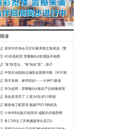
广告
阅读
讯】
深圳市作协会员甘剑最美散文集精选《繁
费】
4G实惠机型 荣耀畅玩4联通版开箱图
讯】
“珠”联璧合，“海”纳名“医”，医疗
讯】
中国石油报副总编陈金国新诗集《环天壤
讯】
我不发烧，够用就好— —大神F1极速
技】
华为赵明：荣耀畅玩4每款产品销量都突
讯】
系统变漂亮了 三星S4安卓5.0界面
讯】
极致做工配置强 魅族PRO 5购机送
费】
小米4特别版开箱简评 减配内存顺势降
荐】
售1799元 C罗典藏版努比亚Z11