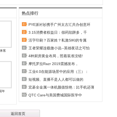
热点排行
PYE派衬衫携手广州太古汇共办创意环
3.15消费者权益日：假药陷阱多，千
活字印刷？百家姓？私激SIKI的专属
王者荣耀连载微小说--英雄夜话之可怕
秘来客
4种厨房黄金布局，照着装准没错!
摩托罗拉Razr 2019震撼发布，
工业4.0在能源场景中的应用（三）：
短视频、直播不是人人都可以做的
宏碁全金属一体机颜值惊艳：比手机还薄
国年
QTC Care与美国费城国际医学中
返回首页