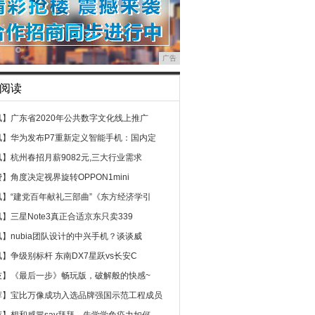
广告
阅读
讯】
广东省2020年公共数字文化线上推广
讯】
华为发布P7重新定义智能手机：国内定
讯】
杭州春招月薪9082元,三大行业需求
费】
角度决定视界旋转OPPON1mini
讯】
“建党百年献礼三部曲”《东方经济学引
讯】
三星Note3真正合适京东只卖339
讯】
nubia团队设计的中兴手机？谈谈威
讯】
争级别标杆 东南DX7星跃vs长安C
技】
《最后一步》畅玩版，破解般的快感~
荐】
宝比万像成功入选品牌强国示范工程成员