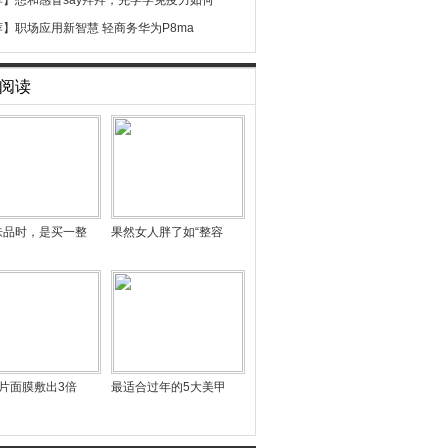
荐】
想和感冒say拜拜，先学学免疫力如何
荐】
职场应用新智慧 轻商务华为P8ma
阅读
肤品时，是买一整
果然女人胖了如“整容
片面膜敷出3倍
最适合过年的5大美甲