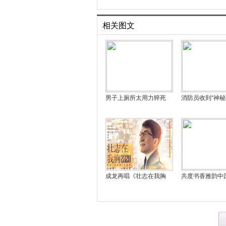
相关图文
男子上厕所太用力猝死
消防员收到“神
成龙再唱《壮志在我胸
共度书香雅韵中