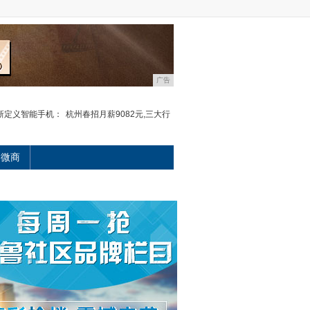
广告
新定义智能手机：
杭州春招月薪9082元,三大行
微商