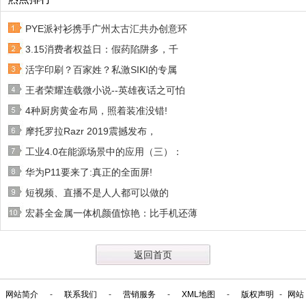
PYE派衬衫携手广州太古汇共办创意环
3.15消费者权益日：假药陷阱多，千
活字印刷？百家姓？私激SIKI的专属
王者荣耀连载微小说--英雄夜话之可怕
4种厨房黄金布局，照着装准没错!
摩托罗拉Razr 2019震撼发布，
工业4.0在能源场景中的应用（三）：
华为P11要来了:真正的全面屏!
短视频、直播不是人人都可以做的
宏碁全金属一体机颜值惊艳：比手机还薄
返回首页
网站简介
-
联系我们
-
营销服务
-
XML地图
-
版权声明
-
网站