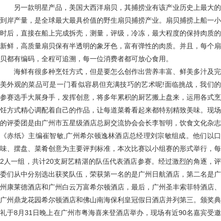
另一款明星产品，美国大西洋扇贝，其捕捞业有该产业历史上最大的
到岸产量，是全球最大最具价值的野生扇贝捕捞产业。扇贝捕捞上船一小
时后，直接在船上完成拆壳，测量，评级，冷冻，最大程度的保持肉质的
新鲜，高质量扇贝保有半透明的象牙色，富有弹性的肉质。并且，每个扇
贝都有编码，全程可追溯，每一位消费者都可放心食用。
海鲜有很多种烹饪方式，但是要怎么创作出营养丰富、鲜美多汁及完
美外观的菜品可是一门看似容易但充满技巧的艺术呢!面临挑战，我们的
参赛选手大展身手，发挥创意，将多年累积的厨艺搬上盘来，运用各式烹
饪方式精心调配着自己的作品，让每道菜肴看起来都特别精致美味。现场
的评委团是由广州市五星级酒店总厨交流协会会长李智明，饮食文化杂志
《赤纸》主编崔智敏,广州希尔顿逸林酒店总经理刘宗敏组成。他们以口
味、摆盘、菜肴创意为主要评判标准，本次比赛以小组赛的形式举行，每
2人一组，共计20支厨艺精湛的队伍代表酒店参赛。经过激烈的角逐，评
委们从中分别选出获奖队伍，荣获第一名的是广州日航酒店，第二名是广
州康莱德酒店和广州白云万富希尔顿酒店，最后，广州圣丰索菲特酒店、
广州鼎龙花园希尔顿酒店和佛山南海保利皇冠假日酒店并列第三。颁奖典
礼于8月31日晚上在广州市粤海喜来登酒店举办，现场有近90名嘉宾受邀