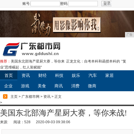
账号:
密码:
注册
广告
推荐：
美国东北部海产星厨大赛，等你来
正龙文化：自考本科和函授本科的
“复
业”思维崛起，红人装赋能“
首页
资讯
财经
科技
娱乐
汽车
家居
企业
游戏
美食
商讯
消费
微商
主页
>
广东都市网
>
资讯
> 正文
>
美国东北部海产星厨大赛，等你来战!
来源:
阅读：528
2020-09-03 09:38:06