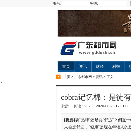
账号:
密码:
首页
资讯
财经
科技
主页
>
广东都市网
>
资讯
> 正文
>
cobra记忆棉：是
来源:
阅读：902
2020-08-28 17:31:08
[提要]
要“品牌”还是要“舒适”？倒
人会选舒适，“健康”是现在年轻人的