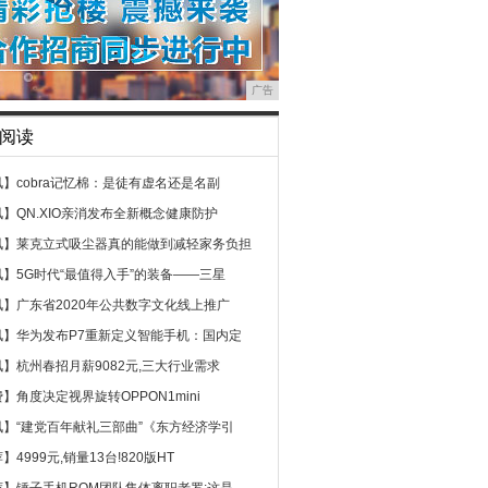
广告
阅读
讯】
cobra记忆棉：是徒有虚名还是名副
讯】
QN.XIO亲消发布全新概念健康防护
讯】
莱克立式吸尘器真的能做到减轻家务负担
讯】
5G时代“最值得入手”的装备——三星
讯】
广东省2020年公共数字文化线上推广
讯】
华为发布P7重新定义智能手机：国内定
讯】
杭州春招月薪9082元,三大行业需求
费】
角度决定视界旋转OPPON1mini
讯】
“建党百年献礼三部曲”《东方经济学引
荐】
4999元,销量13台!820版HT