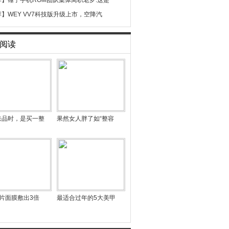
荐】
锤子手机ROM团队集体离职老罗:这是
荐】
WEY VV7科技版升级上市，空降汽
阅读
肤品时，是买一整
果然女人胖了如“整容
片面膜敷出3倍
最适合过年的5大美甲