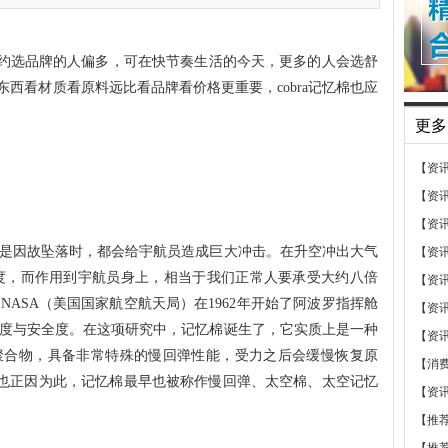
，大约选品牌的人偏多，可在快节奏生活的今天，更多的人会选舒
东西看材质看原料远比看品牌看价格更重要，cobra记忆棉也应
更多
【资
【资
【资
是因故坠落时，都会给宇航员造成巨大冲击。在升空冲出大气
【资
度，而作用到宇航员身上，相当于我们正常人要承受大约八倍
【资
ASA（美国国家航空航天局）在1962年开始了阿波罗指挥舱
【资
度与安全度。在这项研究中，记忆棉诞生了，它实质上是一种
【资
聚合物，具备非常特殊的慢回弹性能，受力之后会缓慢恢复原
【消
，也正因为此，记忆棉最早也被称作慢回弹、太空棉、太空记忆
【资
【推