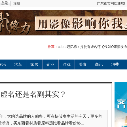
注册
广东都市网欢迎您!
推荐：
cobra记忆棉：是徒有虚名还
QN.XIO亲消
娱乐
汽车
家居
企业
游戏
美食
商讯
消费
徒有虚名还是名副其实？
退十年，大约选品牌的人偏多，可在快节奏生活的今天，更多的
新潮流，买东西看材质看原料远比看品牌看价格...