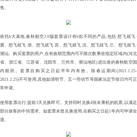
售。
依托6大基地,春秋航空2.0版套票设计有6歀不同的产品,包括:想飞就飞·
冀、想飞就飞·浙、想飞就飞·苏、想飞就飞·沈、想飞就飞·兰、想飞就飞·
潮汕。购买套票的用户,在有效期范围内可不限次数乘坐指定区域内(河北
省、浙江省、江苏省、沈阳市、兰州市、潮汕地区)进出港的春秋航空国
内航班。套票自购买之日起半年内有效。除春运期间(2021.1.25-
2021.2.25)不可使用,其他如清明节、五一劳动节等国家法定节假日均可正
常申请。
使用套票出行,提前3天兑换即可。支持同时兑换4张未乘机的机票,以满足
部分旅客的中转需求。如套票未曾兑换使用,在购买之日起1年内可申请全
退。