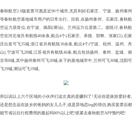
春秋航空2.0版套票可惠及近90个城市,尤其利好石家庄、宁波、扬州泰州
等春秋航空基地城市用户的日常出行。目前,在扬州泰州、石家庄,春秋航
空运力居首位,在宁波、揭阳(潮汕)、兰州运力位居第二。据统计,春秋航
空在河北省共有航线40余条,航点4个(石家庄、承德、邯郸、张家口),石家
庄出发可飞35城;浙江省共有航线30余条,航点4个(宁波、杭州、温州、舟
山),宁波可飞28城;江苏省共有航线46条,航点包括扬州、泰州、盐城、南
京等8城,其中扬州泰州可飞20城;余下的基地城市中,兰州可飞30城,沈阳可
飞29城,潮汕可飞19城。
所以说以上六个区域的小伙伴们这次真的是赚到了!无论你是旅游爱好者,
还是想念远在故乡的爸妈的女儿儿子,或是异地恋ing的情侣,购买套票后都
能节省以往行程费用的最起码80%以上吧?抓紧去春秋航空APP预约吧!