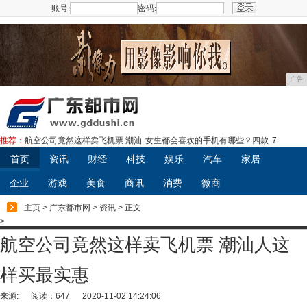
账号:
密码:
注册
广告
推荐：
航空公司竟然这样卖飞机票 潮汕
女生都会喜欢的手机有哪些？四款
7
首页
资讯
财经
科技
娱乐
汽车
家居
企业
游戏
美食
商讯
消费
微商
主页
>
广东都市网
>
资讯
> 正文
>
航空公司竟然这样卖飞机票 潮汕人这
样买最实惠
来源:
阅读：647
2020-11-02 14:24:06